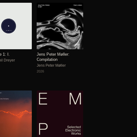
 1: I.
Jens Peter Møller:
Compilation
il Dreyer
Jens Peter Møller
2026