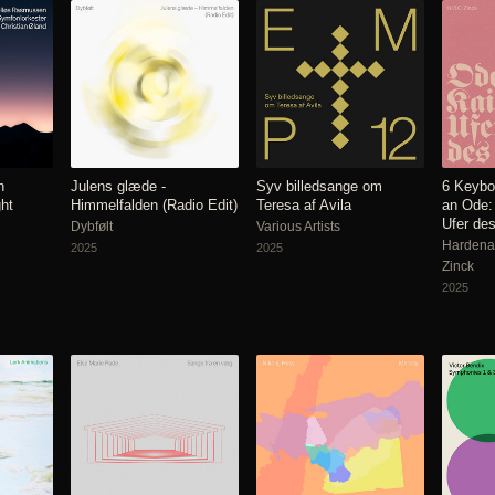
n
Julens glæde -
Syv billedsange om
6 Keybo
ght
Himmelfalden (Radio Edit)
Teresa af Avila
an Ode:
Ufer de
Dybfølt
Various Artists
Hardena
2025
2025
Zinck
2025