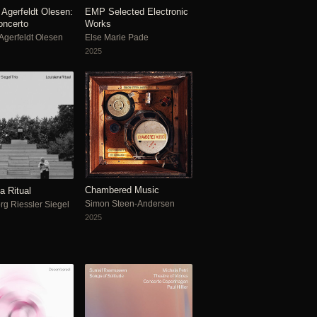
Agerfeldt Olesen:
EMP Selected Electronic
oncerto
Works
gerfeldt Olesen
Else Marie Pade
2025
Chambered Music
a Ritual
Simon Steen-Andersen
rg Riessler Siegel
2025