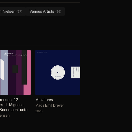
rl Nielsen
Various Artists
(17)
(16)
rensen: 12
Miniatures
s: I. Mignon -
Mads Emil Dreyer
 Sonne geht unter
2026
rensen