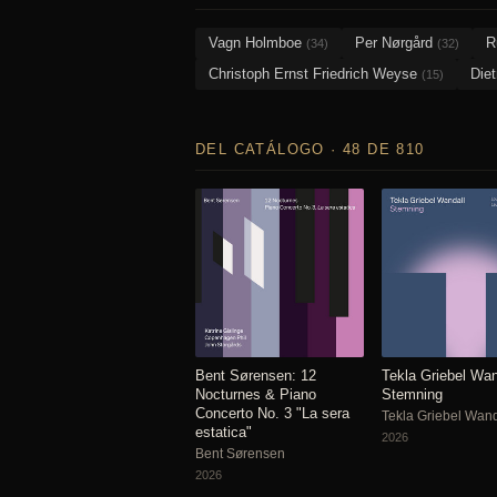
Vagn Holmboe
Per Nørgård
R
(34)
(32)
Christoph Ernst Friedrich Weyse
Die
(15)
DEL CATÁLOGO · 48 DE 810
Bent Sørensen: 12
Tekla Griebel Wan
Nocturnes & Piano
Stemning
Concerto No. 3 "La sera
Tekla Griebel Wand
estatica"
2026
Bent Sørensen
2026