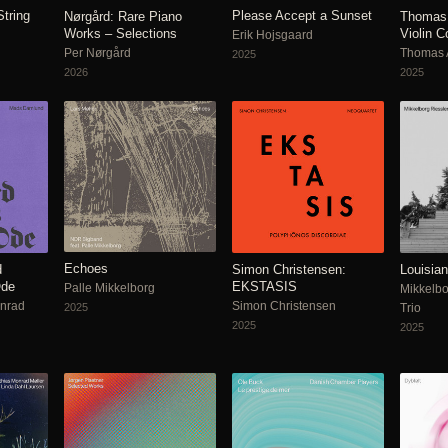
tring
Please Accept a Sunset
Nørgård: Rare Piano
Thomas 
Works – Selections
Violin C
Erik Hojsgaard
Per Nørgård
Thomas A
2025
2026
2025
Echoes
d
Simon Christensen:
Louisian
Ode
EKSTASIS
Palle Mikkelborg
Mikkelbo
onrad
Simon Christensen
2025
Trio
2025
2025