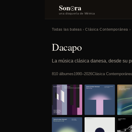
o
Son
ra
una disquería de Métrica
Todas las bateas
›
Clásica Contemporánea
›
Dacapo
La música clásica danesa, desde su pr
810 álbumes
1990–2026
Clásica Contemporáne