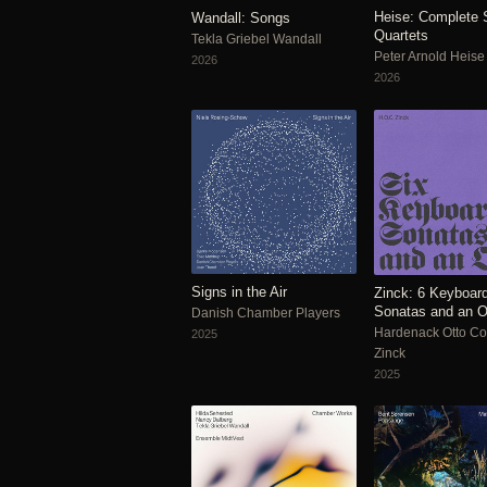
Heise: Complete S
Wandall: Songs
Quartets
Tekla Griebel Wandall
Peter Arnold Heise
2026
2026
Signs in the Air
Zinck: 6 Keyboar
Sonatas and an 
Danish Chamber Players
Hardenack Otto C
2025
Zinck
2025