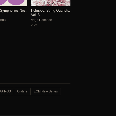
 Symphonies Nos.
Holmboe: String Quartets,
Vol. 3
endix
Vagn Holmboe
2024
KAIROS
Ondine
ECM New Series