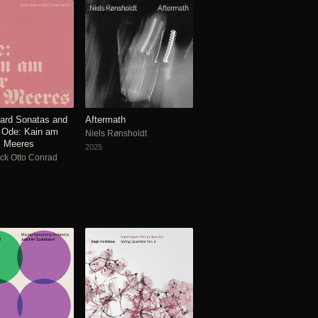
ard Sonatas and
Aftermath
 Ode: Kain am
Niels Rønsholdt
s Meeres
2025
ck Otto Conrad