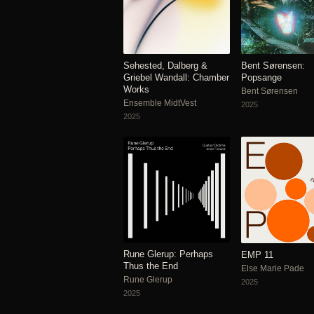
Sehested, Dalberg &
Bent Sørensen:
Griebel Wandall: Chamber
Popsange
Works
Bent Sørensen
Ensemble MidtVest
2025
2025
Rune Glerup: Perhaps
EMP 11
Thus the End
Else Marie Pade
Rune Glerup
2025
2025