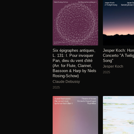
Six épigraphes antiques,
Jesper Koch: Hor
L. 131: I. Pour invoquer
Concerto "A Twili
Pan, dieu du vent d'été
Song"
(Arr. for Flute, Clarinet,
Jesper Koch
Bassoon & Harp by Niels
2025
Rosing-Schow)
Claude Debussy
2025