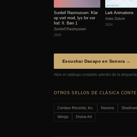
Sunleif Rasmussen: Klar
Lark Animations
op vort mod, lys for vor
Aske Zidore
fod: II. Bøn 1
2024
Sunleif Rasmussen
2025
Escuchar Dacapo en Sonora →
Abre el catálogo completo adentro de la disquería,
OTROS SELLOS DE CLÁSICA CONT
Centaur Records, Inc.
Navona
Stradivar
Wergo
Divine Art