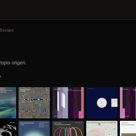
 Dacapo
opio origen.
a