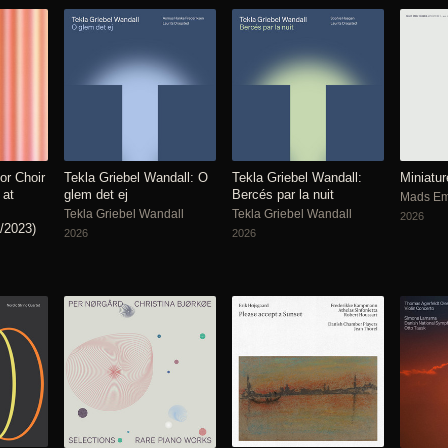
or Choir
Tekla Griebel Wandall: O
Tekla Griebel Wandall:
Miniature
 at
glem det ej
Bercés par la nuit
Mads Em
Tekla Griebel Wandall
Tekla Griebel Wandall
2026
/2023)
2026
2026