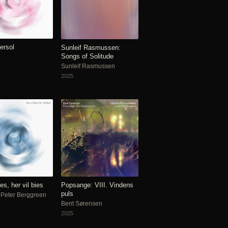
ersol
Sunleif Rasmussen:
Songs of Solitude
Sunleif Rasmussen
2025
ies, her vil bies
Popsange: VIII. Vindens
puls
 Peter Berggreen
Bent Sørensen
2025