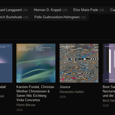
ued Langgaard
Herman D. Koppel
Else Marie Pade
Ca
(29)
(18)
(18)
trich Buxtehude
Pelle Gudmundsen-Holmgreen
(15)
(15)
dall:
Karsten Fundal, Christian
Jounce
Bent Sø
Winther Christensen &
Nocturne
Alexandra Hallén
Søren Nils Eichberg:
und die
all
2026
Viola Concertos
Bent Sø
Pierre Bleuse
2026
2026