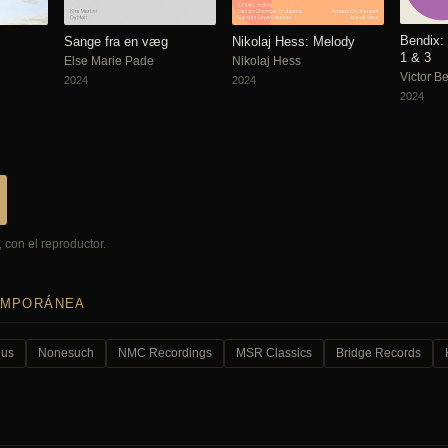
Bendix:
Sange fra en væg
Nikolaj Hess: Melody
1 & 3
Else Marie Pade
Nikolaj Hess
Victor B
2024
2024
2024
 con el reproductor.
EMPORÁNEA
ius
Nonesuch
NMC Recordings
MSR Classics
Bridge Records