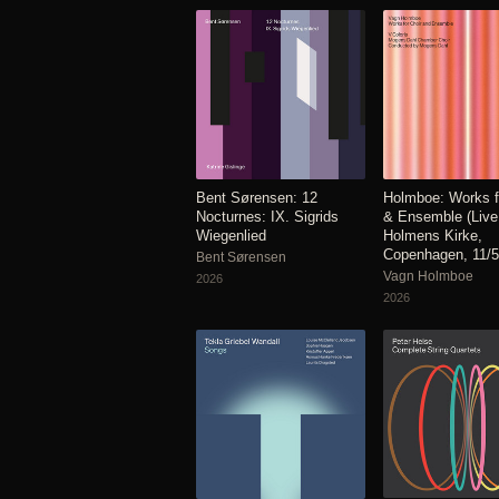
Bent Sørensen: 12
Holmboe: Works f
Nocturnes: IX. Sigrids
& Ensemble (Live
Wiegenlied
Holmens Kirke,
Copenhagen, 11/5
Bent Sørensen
Vagn Holmboe
2026
2026