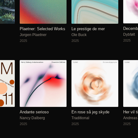
Decemb
Plaetner: Selected Works
Le prestige de mer
Dybfølt
Jorgen Plaetner
Ole Buck
2025
2025
2025
Andante serioso
En rose så jeg skyde
Her vil t
Nancy Dalberg
Traditional
Andreas
2025
2025
2025