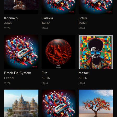
Konnakol
Galaxia
Lotus
Aeon
Tallac
Mehill
2024
2024
2024
Break Da System
Fire
Masae
Leonor
AEON
AEON
2024
2024
2024