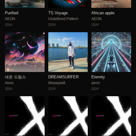
Purified
TS Voyage
African apple
AEON
Undefined Pattern
AEON
2024
2024
2024
네온 드림스
DREAMSURFER
Eternity
Aeon
Меркурий.
aeon
2024
2024
2024