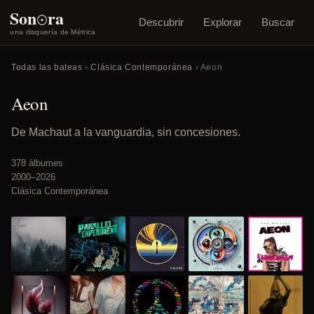
o
Son
ra
Descubrir
Explorar
Buscar
una disquería de Métrica
Todas las bateas
›
Clásica Contemporánea
› Aeon
Aeon
De Machaut a la vanguardia, sin concesiones.
378 álbumes
2000–2026
Clásica Contemporánea