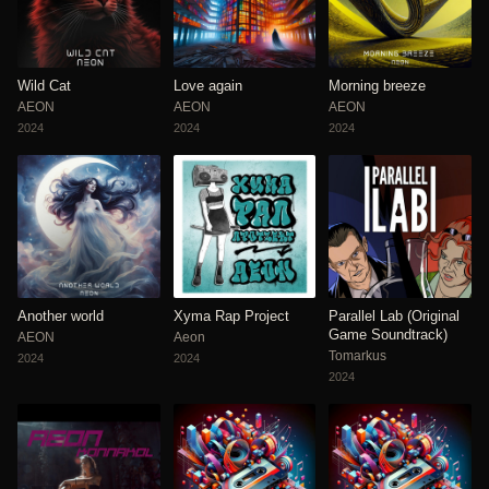
Wild Cat
Love again
Morning breeze
AEON
AEON
AEON
2024
2024
2024
Another world
Xyma Rap Project
Parallel Lab (Original
Game Soundtrack)
AEON
Aeon
Tomarkus
2024
2024
2024