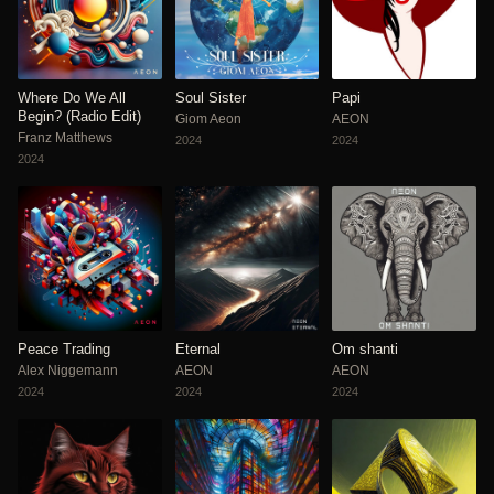
Where Do We All
Soul Sister
Papi
Begin? (Radio Edit)
Giom Aeon
AEON
Franz Matthews
2024
2024
2024
Peace Trading
Eternal
Om shanti
Alex Niggemann
AEON
AEON
2024
2024
2024