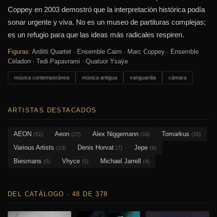
Coppey en 2003 demostró que la interpretación histórica podía
sonar urgente y viva. No es un museo de partituras complejas;
es un refugio para que las ideas más radicales respiren.
Figuras:
Arditti Quartet · Ensemble Cairn · Marc Coppey · Ensemble
Céladon · Tedi Papavrami · Quatuor Ysaÿe
música contemporánea
música antigua
vanguardia
cámara
ARTISTAS DESTACADOS
AEON
Aeon
Alex Niggemann
Tomarkus
(51)
(27)
(16)
(15)
Various Artists
Denis Horvat
Jepe
(13)
(7)
(6)
Biesmans
Vhyce
Michael Jarrell
(5)
(5)
(4)
DEL CATÁLOGO · 48 DE 378