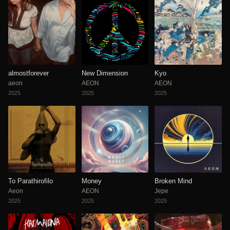
almostforever
New Dimension
Kyo
aeon
AEON
AEON
2025
2025
2025
To Parathirofilo
Money
Broken Mind
Aeon
AEON
Jepe
2025
2025
2025