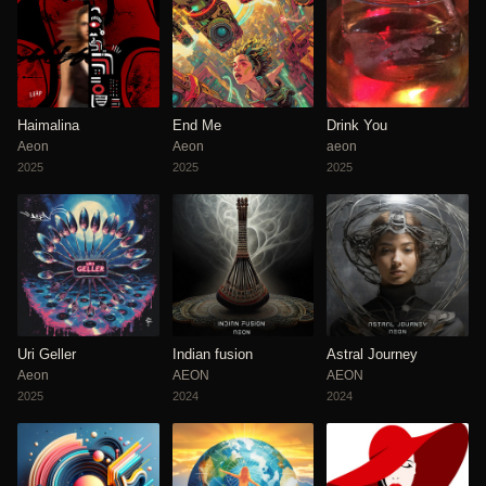
Haimalina
End Me
Drink You
Aeon
Aeon
aeon
2025
2025
2025
Uri Geller
Indian fusion
Astral Journey
Aeon
AEON
AEON
2025
2024
2024