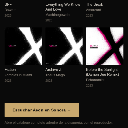
BFF
Everything We Know
The Break
And Love
Bawrut
Amarcord
Machinegewehr
2023
2023
2023
Fiction
Archive Z
Before the Sunlight
(Damon Jee Remix)
Zombies In Miami
Theus Mago
Echonomist
2023
2023
2023
Escuchar Aeon en Sonora →
Abre el catálogo completo adentro de la disquería, con el reproductor.