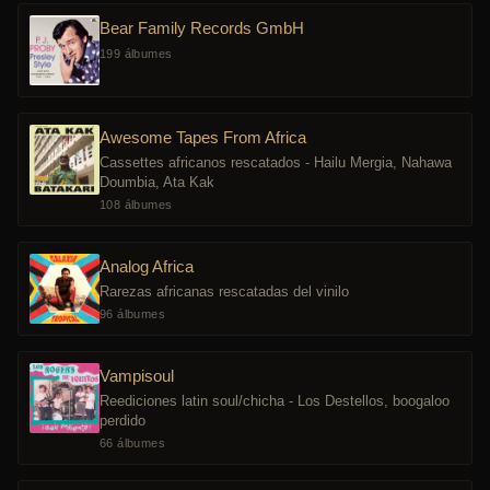
Bear Family Records GmbH
199 álbumes
Awesome Tapes From Africa
Cassettes africanos rescatados - Hailu Mergia, Nahawa
Doumbia, Ata Kak
108 álbumes
Analog Africa
Rarezas africanas rescatadas del vinilo
96 álbumes
Vampisoul
Reediciones latin soul/chicha - Los Destellos, boogaloo
perdido
66 álbumes