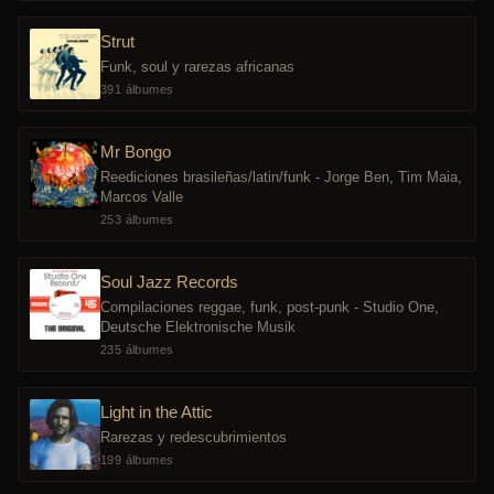
Strut
Funk, soul y rarezas africanas
391 álbumes
Mr Bongo
Reediciones brasileñas/latin/funk - Jorge Ben, Tim Maia,
Marcos Valle
253 álbumes
Soul Jazz Records
Compilaciones reggae, funk, post-punk - Studio One,
Deutsche Elektronische Musik
235 álbumes
Light in the Attic
Rarezas y redescubrimientos
199 álbumes