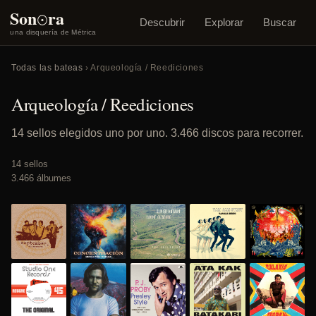
o
Son
ra
Descubrir
Explorar
Buscar
una disquería de Métrica
Todas las bateas
› Arqueología / Reediciones
Arqueología / Reediciones
14 sellos elegidos uno por uno. 3.466 discos para recorrer.
14 sellos
3.466 álbumes