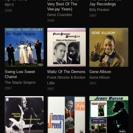
Very Best Of The
Jay Recordings
Mjt+3
Vee-jay Years)
Billy Preston
2009
Gene Chandler
2007
2009
Swing Low Sweet
Waltz Of The Demons
Gene Allison
Chariot
Frank Strozier & Booker
Gene Allison
The Staple Singers
Little
2007
2007
2007