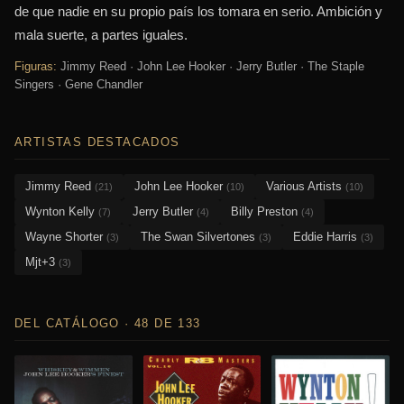
de que nadie en su propio país los tomara en serio. Ambición y
mala suerte, a partes iguales.
Figuras:
Jimmy Reed · John Lee Hooker · Jerry Butler · The Staple
Singers · Gene Chandler
ARTISTAS DESTACADOS
Jimmy Reed
John Lee Hooker
Various Artists
(21)
(10)
(10)
Wynton Kelly
Jerry Butler
Billy Preston
(7)
(4)
(4)
Wayne Shorter
The Swan Silvertones
Eddie Harris
(3)
(3)
(3)
Mjt+3
(3)
DEL CATÁLOGO · 48 DE 133