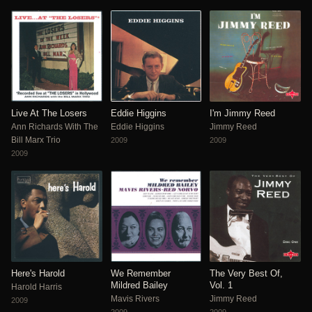
Live At The Losers
Eddie Higgins
I'm Jimmy Reed
Ann Richards With The
Eddie Higgins
Jimmy Reed
Bill Marx Trio
2009
2009
2009
Here's Harold
We Remember
The Very Best Of,
Mildred Bailey
Vol. 1
Harold Harris
Mavis Rivers
Jimmy Reed
2009
2009
2009