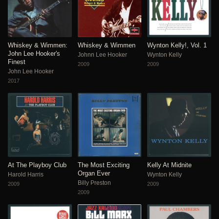
Whiskey & Wimmen:
Whiskey & Wimmen
Wynton Kelly!, Vol. 1
John Lee Hooker's
Johnn Lee Hooker
Wynton Kelly
Finest
2009
2009
John Lee Hooker
2017
At The Playboy Club
The Most Exciting
Kelly At Midnite
Organ Ever
Harold Harris
Wynton Kelly
Billy Preston
2009
2009
2009