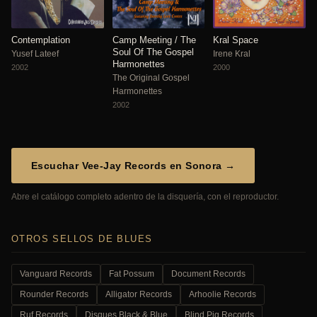
Contemplation
Camp Meeting / The
Kral Space
Soul Of The Gospel
Yusef Lateef
Irene Kral
Harmonettes
2002
2000
The Original Gospel
Harmonettes
2002
Escuchar Vee-Jay Records en Sonora →
Abre el catálogo completo adentro de la disquería, con el reproductor.
OTROS SELLOS DE BLUES
Vanguard Records
Fat Possum
Document Records
Rounder Records
Alligator Records
Arhoolie Records
Ruf Records
Disques Black & Blue
Blind Pig Records