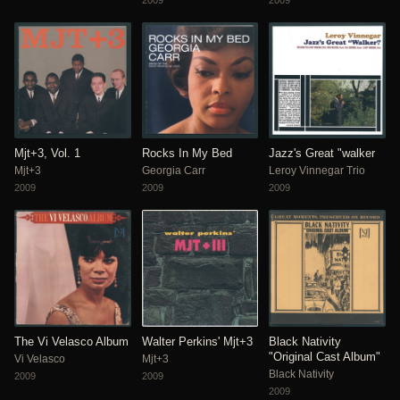
Mjt+3, Vol. 1
Rocks In My Bed
Jazz's Great "walker
Mjt+3
Georgia Carr
Leroy Vinnegar Trio
2009
2009
2009
The Vi Velasco Album
Walter Perkins' Mjt+3
Black Nativity
"Original Cast Album"
Vi Velasco
Mjt+3
Black Nativity
2009
2009
2009