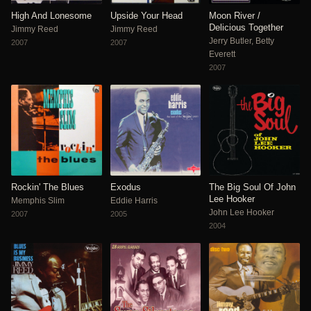
High And Lonesome
Upside Your Head
Moon River /
Delicious Together
Jimmy Reed
Jimmy Reed
Jerry Butler, Betty
2007
2007
Everett
2007
Rockin' The Blues
Exodus
The Big Soul Of John
Lee Hooker
Memphis Slim
Eddie Harris
John Lee Hooker
2007
2005
2004