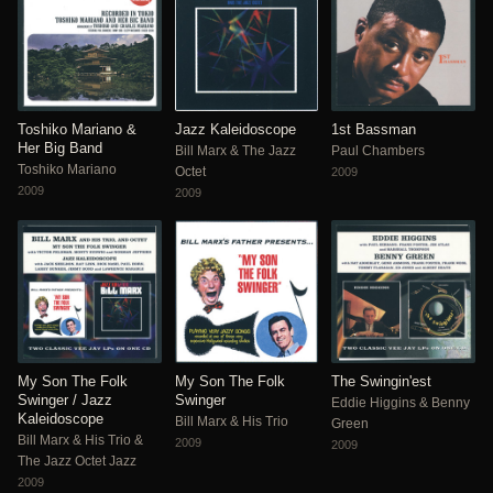
Toshiko Mariano &
Jazz Kaleidoscope
1st Bassman
Her Big Band
Bill Marx & The Jazz
Paul Chambers
Toshiko Mariano
Octet
2009
2009
2009
My Son The Folk
My Son The Folk
The Swingin'est
Swinger / Jazz
Swinger
Eddie Higgins & Benny
Kaleidoscope
Bill Marx & His Trio
Green
Bill Marx & His Trio &
2009
2009
The Jazz Octet Jazz
2009