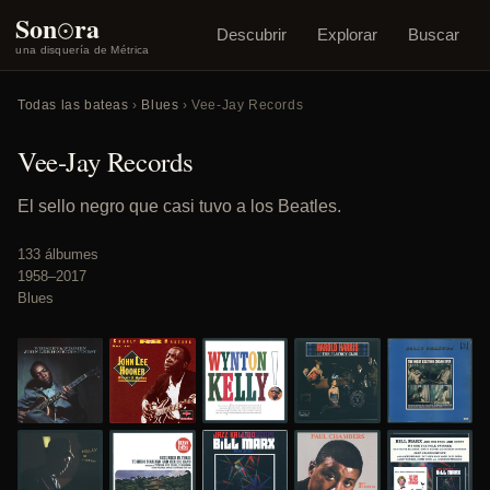
o
Son
ra
Descubrir
Explorar
Buscar
una disquería de Métrica
Todas las bateas
›
Blues
› Vee-Jay Records
Vee-Jay Records
El sello negro que casi tuvo a los Beatles.
133 álbumes
1958–2017
Blues