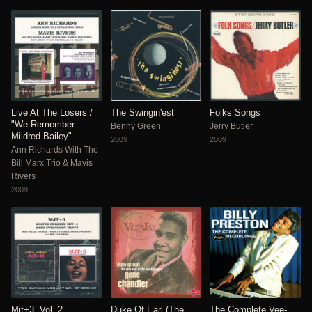
Live At The Losers /
The Swingin'est
Folks Songs
"We Remember
Benny Green
Jerry Butler
Mildred Bailey"
2009
2009
Ann Richards With The
Bill Marx Trio & Mavis
Rivers
2009
Mjt+3, Vol. 2
Duke Of Earl (The
The Complete Vee-