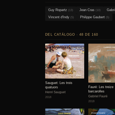
Guy Ropartz
Jean Cras
Gabri
(13)
(10)
Vincent d'Indy
Philippe Gaubert
(5)
(5)
DEL CATÁLOGO · 48 DE 160
Sauguet: Les trois
Fauré: Les treize
quatuors
barcarolles
Henri Sauguet
Gabriel Fauré
2018
2018