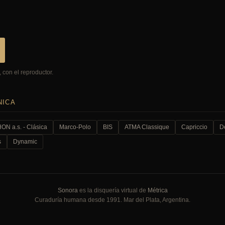
 con el reproductor.
NICA
N a.s. - Clásica
Marco-Polo
BIS
ATMA Classique
Capriccio
D
s
Dynamic
Sonora
es la disquería virtual de
Métrica
Curaduría humana desde 1991. Mar del Plata, Argentina.