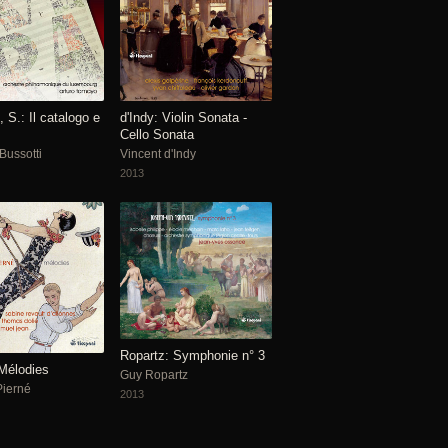
, S.: Il catalogo e
d'Indy: Violin Sonata -
Cello Sonata
Bussotti
Vincent d'Indy
2013
Ropartz: Symphonie n° 3
 Mélodies
Guy Ropartz
Pierné
2013