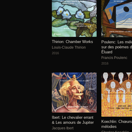
Thirion: Chamber Works
Poulenc: Les mél
sur des poèmes d
Louis-Claude Thirion
Éluard
2016
Francis Poulenc
2016
Ibert: Le chevalier errant
Koechlin: Chœurs
& Les amours de Jupiter
mélodies
Jacques Ibert