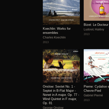
Bizet: Le Docteur
Koechlin: Works for
Ludovic Halévy
ensembles
2013
Charles Koechlin
2013
Onslow: Sextet No. 1 -
Pierne: Cydalise e
Septet in B-Flat Major -
Chevre-Pied
Nonet in A major, Op. 77 -
Gabriel Pierné
Wind Quintet in F major,
2013
Op. 81
George Onslow