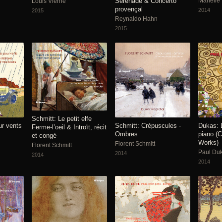
Sérénade & Concerto
Mariell
Louis Vierne
provençal
2014
2015
Reynaldo Hahn
2015
Schmitt: Le petit elfe
ur vents
Schmitt: Crépuscules -
Dukas: 
Ferme-l’oeil & Introït, récit
Ombres
piano (
et congé
Works)
Florent Schmitt
Florent Schmitt
Paul Du
2014
2014
2014