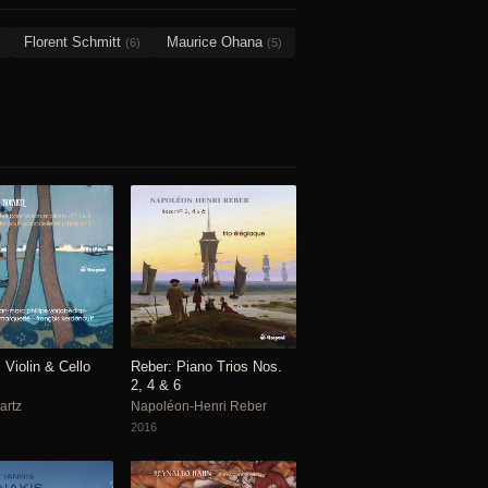
Florent Schmitt
Maurice Ohana
(6)
(5)
 Violin & Cello
Reber: Piano Trios Nos.
2, 4 & 6
artz
Napoléon-Henri Reber
2016