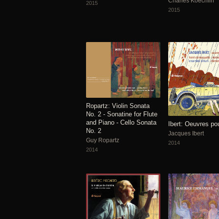
Charles Koechlin
2015
2015
Ropartz: Violin Sonata
No. 2 - Sonatine for Flute
and Piano - Cello Sonata
Ibert: Oeuvres po
No. 2
Jacques Ibert
Guy Ropartz
2014
2014