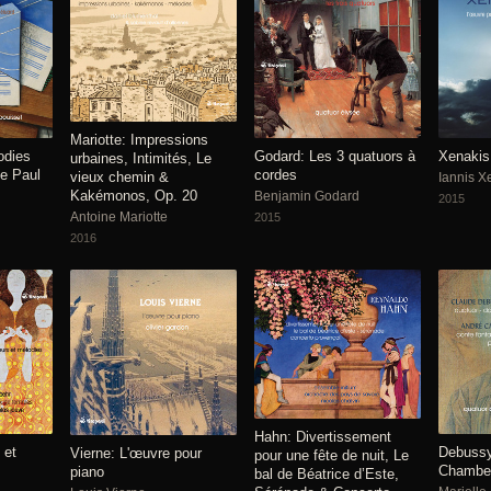
Mariotte: Impressions
odies
Godard: Les 3 quatuors à
Xenakis
urbaines, Intimités, Le
e Paul
cordes
vieux chemin &
Iannis X
Kakémonos, Op. 20
Benjamin Godard
2015
Antoine Mariotte
2015
2016
Hahn: Divertissement
 et
Debussy
Vierne: L'œuvre pour
pour une fête de nuit, Le
Chambe
piano
bal de Béatrice d’Este,