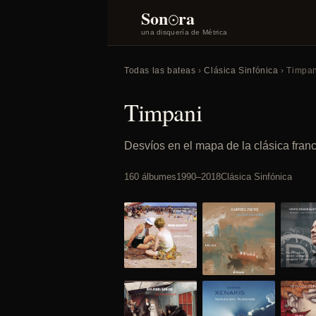
o
Son
ra
una disquería de Métrica
Todas las bateas
›
Clásica Sinfónica
› Timpan
Timpani
Desvíos en el mapa de la clásica fran
160 álbumes
1990–2018
Clásica Sinfónica