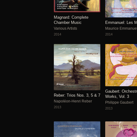
Magnard: Complete
Emmanuel: Les M
Chamber Music
Maurice Emmanue
Various Artists
2014
2014
Gaubert: Orchestr
Reber: Trios Nos. 3, 5 & 7
Works, Vol. 3
Napoléon-Henri Reber
Philippe Gaubert
2013
2013