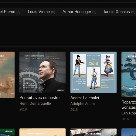
el Pierné
Louis Vierne
Arthur Honegger
Iannis Xenakis
(8)
(6)
(6)
(6)
Portrait avec orchestre
Adam: Le chalet
Ropartz:
Henri Demarquette
Adolphe Adam
Sonatas
2018
2018
Guy Rop
2016