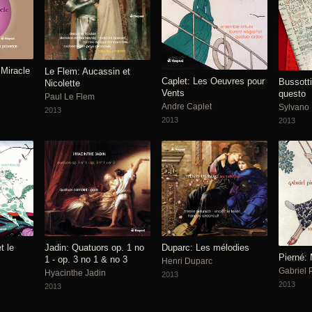
 Miracle
Le Flem: Aucassin et
Caplet: Les Oeuvres pour
Bussotti
Nicolette
Vents
questo
Paul Le Flem
Andre Caplet
Sylvano 
2013
2013
2013
t le
Jadin: Quatuors op. 1 no
Duparc: Les mélodies
Pierné:
1 - op. 3 no 1 & no 3
Henri Duparc
Gabriel 
Hyacinthe Jadin
2013
2013
2013