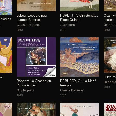
Cras: Fl
Lekeu: L'oeuvre pour
HURE, J.: Violin Sonata /
élodies
cordes
quatuor à cordes
Piano Quintet
l
Jean Cr
Guillaume Lekeu
Jean Hure
2013
2013
2013
Jules M
al
Ropartz: La Chasse du
DEBUSSY, C.: La Mer /
Jules M
Prince Arthur
Images
2013
Guy Ropartz
Claude Debussy
2013
2013