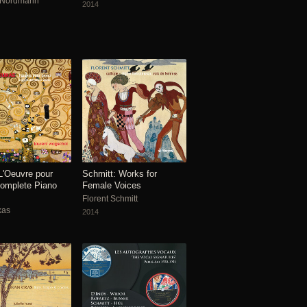
e Nordmann
2014
L'Oeuvre pour
Schmitt: Works for
Complete Piano
Female Voices
Florent Schmitt
kas
2014