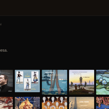
i
cesa.