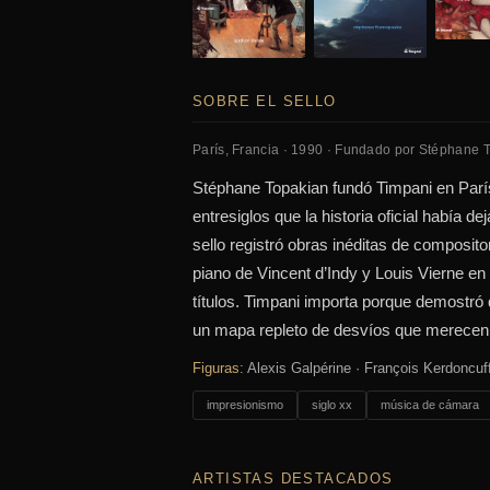
SOBRE EL SELLO
París, Francia · 1990 · Fundado por Stéphane 
Stéphane Topakian fundó Timpani en París
entresiglos que la historia oficial había de
sello registró obras inéditas de composito
piano de Vincent d’Indy y Louis Vierne e
títulos. Timpani importa porque demostró
un mapa repleto de desvíos que merecen
Figuras:
Alexis Galpérine · François Kerdoncuf
impresionismo
siglo xx
música de cámara
ARTISTAS DESTACADOS