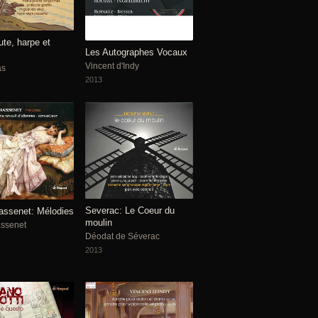
ute, harpe et
Les Autographes Vocaux
Vincent d'Indy
as
2013
Severac: Le Coeur du
assenet: Mélodies
moulin
assenet
Déodat de Séverac
2013