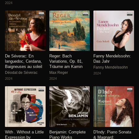
2024
De Séverac: En
Reger: Bach
Fanny Mendelssohn:
languedoc, Cerdana,
Variations, Op. 81,
Das Jahr
Baigneuses au soleil
Träume am Kamin
Fanny Mendelssohn
Déodat de Séverac
Max Reger
2024
2024
2024
With . Without a Little
Benjamin: Complete
D'Indy: Piano Sonata
Expression by
Piano Works
& Magnard: