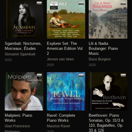
Sgambati: Nocturnes,
Explorer Set: The
Lili & Nadia
Morceaux, Études
American Edition Vol.
Boulanger: Piano
2
Music
Giovanni Sgambati
Jeroen van Veen
Duco Burgers
2025
2025
2025
Malipiero: Piano
Ravel: Complete
Beethoven: Piano
Works
Piano Works
Sonatas, Op. 31/3 &
110, Bagatelles, Op.
Gian Francesco
Maurice Ravel
33 & 126
Malipiero
2025