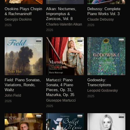
Osokins Plays Chopin
Alkan: Nocturnes,
Debussy: Complete
& Rachmaninoff
Impromptus &
Piano Works Vol. 3
Zorcicos, Vol. 8
Georgijs Osokins
Claude Debussy
Charles-Valentin Alkan
2026
2026
2026
Field: Piano Sonatas,
Martucci: Piano
Godowsky:
Variations, Rondo,
Sonata, 4 Piano
Transcriptions
Waltz
Pieces, Op. 31,
Leopold Godowsky
Mazurka, Op. 35
John Field
2025
Giuseppe Martucci
2026
2025