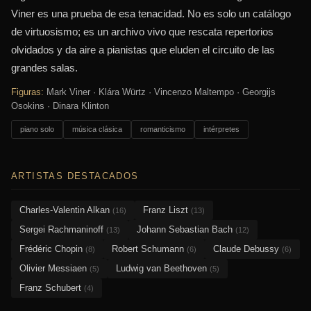
Viner es una prueba de esa tenacidad. No es solo un catálogo
de virtuosismo; es un archivo vivo que rescata repertorios
olvidados y da aire a pianistas que eluden el circuito de las
grandes salas.
Figuras:
Mark Viner · Klára Würtz · Vincenzo Maltempo · Georgijs
Osokins · Dinara Klinton
piano solo
música clásica
romanticismo
intérpretes
ARTISTAS DESTACADOS
Charles-Valentin Alkan
Franz Liszt
(16)
(13)
Sergei Rachmaninoff
Johann Sebastian Bach
(13)
(12)
Frédéric Chopin
Robert Schumann
Claude Debussy
(8)
(6)
(6)
Olivier Messiaen
Ludwig van Beethoven
(5)
(5)
Franz Schubert
(4)