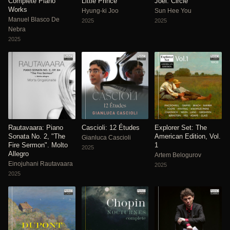
Complete Piano
Little Prince
Joel: Circle
Works
Hyung-ki Joo
Sun Hee You
Manuel Blasco De
2025
2025
Nebra
2025
Rautavaara: Piano
Cascioli: 12 Études
Explorer Set: The
Sonata No. 2, "The
American Edition, Vol.
Gianluca Cascioli
Fire Sermon". Molto
1
2025
Allegro
Artem Belogurov
Einojuhani Rautavaara
2025
2025