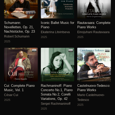
Schumann:
Iconic Ballet Music for
Rautavaara: Complete
Novelletten, Op. 21,
Piano
Piano Works
Nachtstücke, Op. 23
Ekaterina Litvintseva
Einojuhani Rautavaara
Robert Schumann
2025
2025
2025
Cui: Complete Piano
Rachmaninoff: Piano
Castelnuovo-Tedesco:
Music, Vol. 1
Concerto No.1, Piano
Piano Works
Sonata No.2, Corelli
César Cui
Mario Castelnuovo-
Variations, Op. 42
Tedesco
2025
Sergei Rachmaninoff
2025
2025