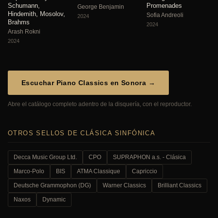
Schumann,
Promenades
George Benjamin
Hindemith, Mosolov,
Sofia Andreoli
2024
Brahms
2024
Arash Rokni
2024
Escuchar Piano Classics en Sonora →
Abre el catálogo completo adentro de la disquería, con el reproductor.
OTROS SELLOS DE CLÁSICA SINFÓNICA
Decca Music Group Ltd.
CPO
SUPRAPHON a.s. - Clásica
Marco-Polo
BIS
ATMA Classique
Capriccio
Deutsche Grammophon (DG)
Warner Classics
Brilliant Classics
Naxos
Dynamic