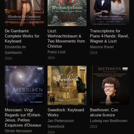
De Gambarini:
Liszt:
Transcriptions for
Complete Works for
Weihnachtsbaum &
Piano 4-Hands: Ravel,
Keyboard
Two Movements from
Wagner & Liszt
Christus
Elisabetta de
Maurice Ravel
Franz Liszt
Gambarini
2024
2024
2024
Messiaen: Vingt
Sweelinck: Keyboard
Beethoven: Con
Regards sur l'Enfant-
Works
alcune licenze
Jésus, Petites
Jan Pieterszoon
Ludwig van Beethoven
Esquisses d'Oiseaux
Sweelinck
2024
Olivier Messiaen
2024