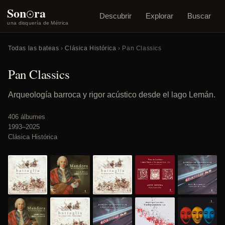
o
Son
ra
Descubrir
Explorar
Buscar
una disquería de Métrica
Todas las bateas
›
Clásica Histórica
› Pan Classics
Pan Classics
Arqueología barroca y rigor acústico desde el lago Lemán.
406 álbumes
1993–2025
Clásica Histórica