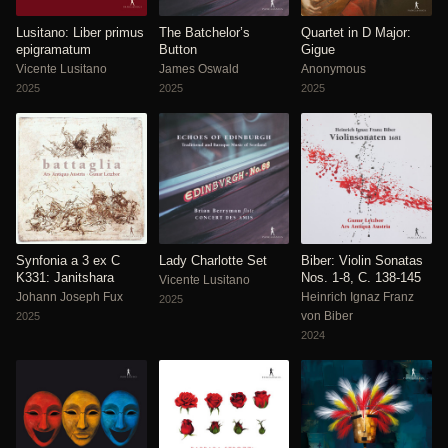
Lusitano: Liber primus
The Batchelor’s
Quartet in D Major:
epigramatum
Button
Gigue
Vicente Lusitano
James Oswald
Anonymous
2025
2025
2025
Synfonia a 3 ex C
Lady Charlotte Set
Biber: Violin Sonatas
K331: Janitshara
Nos. 1-8, C. 138-145
Vicente Lusitano
Johann Joseph Fux
Heinrich Ignaz Franz
2025
von Biber
2025
2024