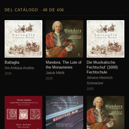
DEL CATÁLOGO · 48 DE 406
Battaglia
Mandora: The Lute of
Die Musikalische
the Monasteries
Fechtschul’ (1668):
Ars Antiqua Austria
Fechtschule
Jakub Mitrík
2025
Johann Heinrich
2025
Schmelzer
2025