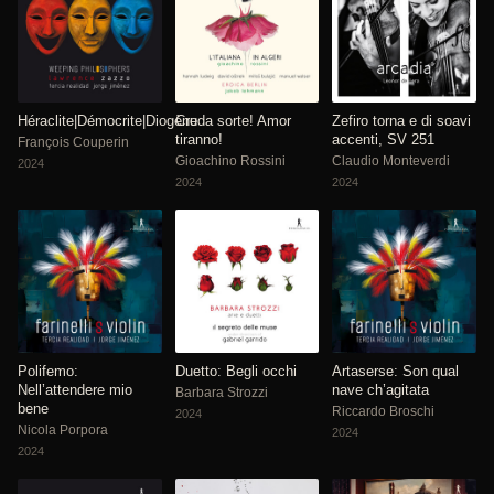
Héraclite|Démocrite|Diogène
Cruda sorte! Amor
Zefiro torna e di soavi
tiranno!
accenti, SV 251
François Couperin
Gioachino Rossini
Claudio Monteverdi
2024
2024
2024
Polifemo:
Duetto: Begli occhi
Artaserse: Son qual
Nell’attendere mio
nave ch’agitata
Barbara Strozzi
bene
Riccardo Broschi
2024
Nicola Porpora
2024
2024