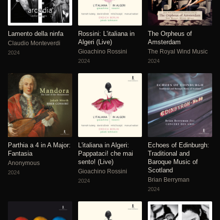
Lamento della ninfa
Rossini: L'italiana in
The Orpheus of
Algeri (Live)
Amsterdam
Claudio Monteverdi
Gioachino Rossini
The Royal Wind Music
2024
2024
2024
Parthia a 4 in A Major:
L'italiana in Algeri:
Echoes of Edinburgh:
Fantasia
Pappataci! che mai
Traditional and
sento! (Live)
Baroque Music of
Anonymous
Scotland
Gioachino Rossini
2024
Brian Berryman
2024
2024