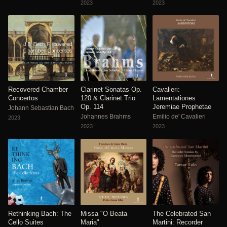
2023
2023
Recovered Chamber
Clarinet Sonatas Op.
Cavalieri:
Concertos
120 & Clarinet Trio
Lamentationes
Op. 114
Jeremiae Prophetae
Johann Sebastian Bach
Johannes Brahms
Emilio de' Cavalieri
2023
2023
2023
Rethinking Bach: The
Missa "O Beata
The Celebrated San
Cello Suites
Maria"
Martini: Recorder