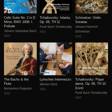
Cello Suite No. 2 in D
Tchaikovsky: Iolanta,
Schmelzer: Violin
Minor, BWV 1008: I.
Op. 69, TH 11
Sonatas
Prélude
Pyotr Ilyich Tchaikovsky
Johann Heinrich
Johann Sebastian Bach
Schmelzer
2022
2023
2022
The Bachs & the
Lyrisches Intermezzo
Tchaikovsky: Pique
Flute
dame, Op. 68, TH 10
Werner Güra
(Live)
Beniamino Paganini
2022
Pyotr Ilyich Tchaikovsky
2022
2022