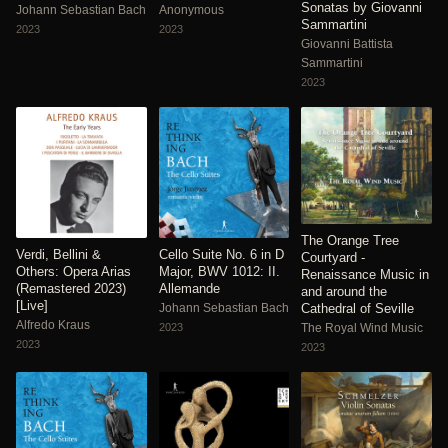
Sonatas by Giovanni
Johann Sebastian Bach
Anonymous
Sammartini
2023
2023
Giovanni Battista
Sammartini
2023
The Orange Tree
Verdi, Bellini &
Cello Suite No. 6 in D
Courtyard -
Others: Opera Arias
Major, BWV 1012: II.
Renaissance Music in
(Remastered 2023)
Allemande
and around the
[Live]
Johann Sebastian Bach
Cathedral of Seville
Alfredo Kraus
2023
The Royal Wind Music
2023
2023