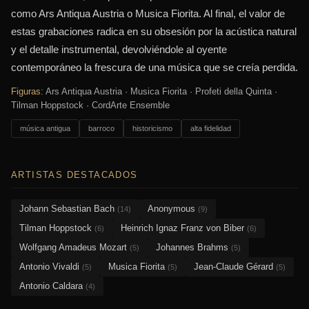
como Ars Antiqua Austria o Musica Fiorita. Al final, el valor de
estas grabaciones radica en su obsesión por la acústica natural
y el detalle instrumental, devolviéndole al oyente
contemporáneo la frescura de una música que se creía perdida.
Figuras:
Ars Antiqua Austria · Musica Fiorita · Profeti della Quinta ·
Tilman Hoppstock · CordArte Ensemble
música antigua
barroco
historicismo
alta fidelidad
ARTISTAS DESTACADOS
Johann Sebastian Bach
Anonymous
(14)
(9)
Tilman Hoppstock
Heinrich Ignaz Franz von Biber
(6)
(6)
Wolfgang Amadeus Mozart
Johannes Brahms
(5)
(5)
Antonio Vivaldi
Musica Fiorita
Jean-Claude Gérard
(5)
(5)
(5)
Antonio Caldara
(4)