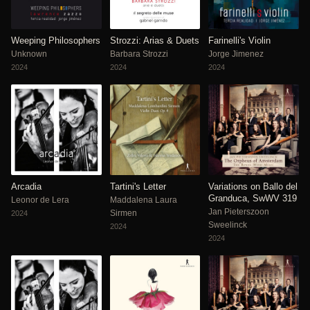
Weeping Philosophers
Strozzi: Arias & Duets
Farinelli's Violin
Unknown
Barbara Strozzi
Jorge Jimenez
2024
2024
2024
Arcadia
Tartini's Letter
Variations on Ballo del
Granduca, SwWV 319
Leonor de Lera
Maddalena Laura
Jan Pieterszoon
Sirmen
2024
Sweelinck
2024
2024