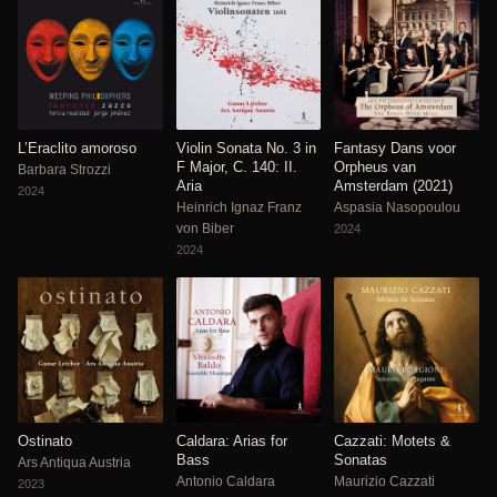
L’Eraclito amoroso
Violin Sonata No. 3 in
Fantasy Dans voor
F Major, C. 140: II.
Orpheus van
Barbara Strozzi
Aria
Amsterdam (2021)
2024
Heinrich Ignaz Franz
Aspasia Nasopoulou
von Biber
2024
2024
Ostinato
Caldara: Arias for
Cazzati: Motets &
Bass
Sonatas
Ars Antiqua Austria
Antonio Caldara
Maurizio Cazzati
2023