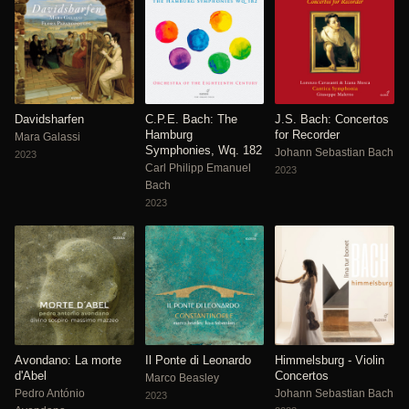
Davidsharfen
C.P.E. Bach: The
J.S. Bach: Concertos
Hamburg
for Recorder
Mara Galassi
Symphonies, Wq. 182
Johann Sebastian Bach
2023
Carl Philipp Emanuel
2023
Bach
2023
Avondano: La morte
Il Ponte di Leonardo
Himmelsburg - Violin
d'Abel
Concertos
Marco Beasley
Pedro António
Johann Sebastian Bach
2023