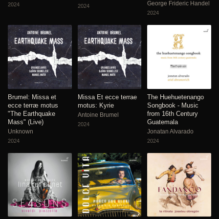
George Frideric Handel
2024
2024
2024
Brumel: Missa et
Missa Et ecce terrae
The Huehuetenango
ecce terræ motus
motus: Kyrie
Songbook - Music
"The Earthquake
from 16th Century
Antoine Brumel
Mass" (Live)
Guatemala
2024
Unknown
Jonatan Alvarado
2024
2024