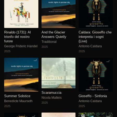
Rinaldo (1731): Al
And the Glacier
Caldara: Gioseffo che
trionfo del nostro
Answers Quietly
interpreta i sogni
furore
(Live)
Traditional
George Frideric Handel
Antonio Caldara
2025
2025
2025
Scaramuccia
Summer Solstice
Gioseffo - Sinfonia
Nicola Matteis
Benedicte Maurseth
Antonio Caldara
2025
2025
2025