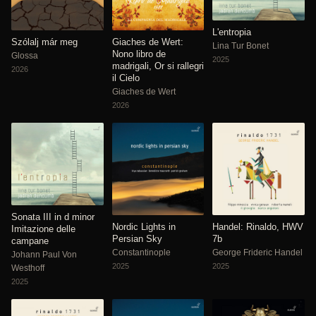
L'entropia
Szólalj már meg
Giaches de Wert:
Lina Tur Bonet
Nono libro de
Glossa
2025
madrigali, Or si rallegri
2026
il Cielo
Giaches de Wert
2026
Sonata III in d minor
Nordic Lights in
Handel: Rinaldo, HWV
Imitazione delle
Persian Sky
7b
campane
Constantinople
George Frideric Handel
Johann Paul Von
2025
2025
Westhoff
2025