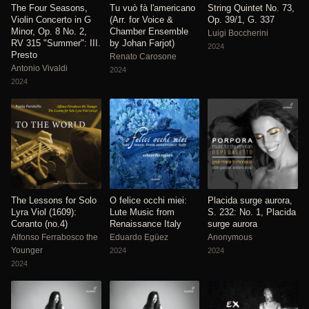
The Four Seasons,
Tu vuò fà l'americano
String Quintet No. 73,
Violin Concerto in G
(Arr. for Voice &
Op. 39/1, G. 337
Minor, Op. 8 No. 2,
Chamber Ensemble
Luigi Boccherini
RV 315 "Summer": III.
by Johan Farjot)
2024
Presto
Renato Carosone
Antonio Vivaldi
2024
2024
The Lessons for Solo
O felice occhi miei:
Placida surge aurora,
Lyra Viol (1609):
Lute Music from
S. 232: No. 1, Placida
Coranto (no.4)
Renaissance Italy
surge aurora
Alfonso Ferrabosco the
Eduardo Egüez
Anonymous
Younger
2024
2024
2024