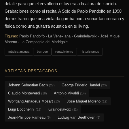
detalle para que el envoltorio estuviera a la altura del sonido.
Grabaciones como el recital A Solo de Paolo Pandolfo en 1998
demostraron que una viola da gamba podía sonar tan cercana y
física como una guitarra acústica en tu living.
Figuras:
Paolo Pandolfo · La Venexiana · Graindelavoix · José Miguel
Moreno · La Compagnia del Madrigale
música antigua
barroco
renacimiento
historicismos
ARTISTAS DESTACADOS
Johann Sebastian Bach
George Frideric Handel
(27)
(23)
Claudio Monteverdi
Antonio Vivaldi
(18)
(14)
Wolfgang Amadeus Mozart
José Miguel Moreno
(13)
(12)
Luigi Boccherini
Graindelavoix
(12)
(11)
Jean-Philippe Rameau
Ludwig van Beethoven
(9)
(8)