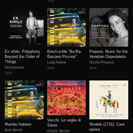
2024
Ex nihilo: Polyphony
Botch-a-Me "Ba-Ba-
Porpora: Music for the
Beyond the Order of
Baciami Piccina"
Venetian Ospedaletto
Things
Luigi Astore
Nicola Porpora
Anonymous
2024
2024
2024
Vecchi: Le veglie di
Mambo Italiano
Rinaldo (1731): Cara
Siena
sposa
Bob Merrill
Orazio Vecchi