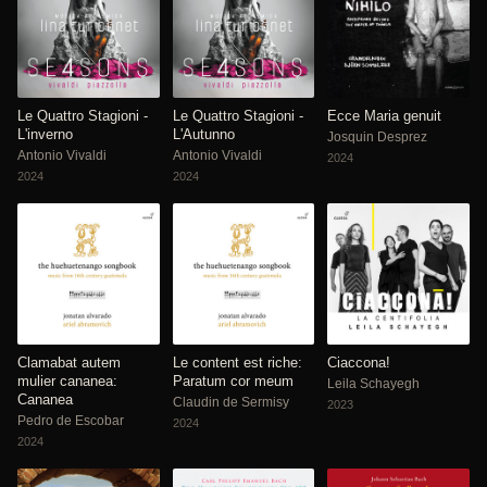
Le Quattro Stagioni -
Le Quattro Stagioni -
Ecce Maria genuit
L'inverno
L'Autunno
Josquin Desprez
Antonio Vivaldi
Antonio Vivaldi
2024
2024
2024
Clamabat autem
Le content est riche:
Ciaccona!
mulier cananea:
Paratum cor meum
Leila Schayegh
Cananea
Claudin de Sermisy
2023
Pedro de Escobar
2024
2024