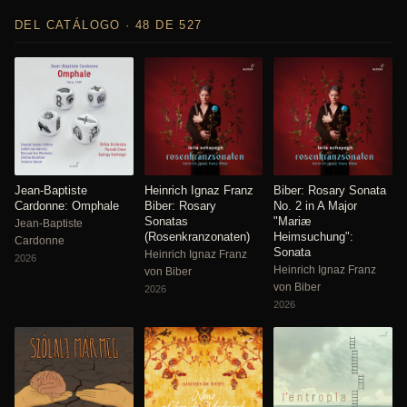
DEL CATÁLOGO · 48 DE 527
Jean-Baptiste
Heinrich Ignaz Franz
Biber: Rosary Sonata
Cardonne: Omphale
Biber: Rosary
No. 2 in A Major
Sonatas
"Mariæ
Jean-Baptiste
(Rosenkranzonaten)
Heimsuchung":
Cardonne
Sonata
Heinrich Ignaz Franz
2026
Heinrich Ignaz Franz
von Biber
von Biber
2026
2026