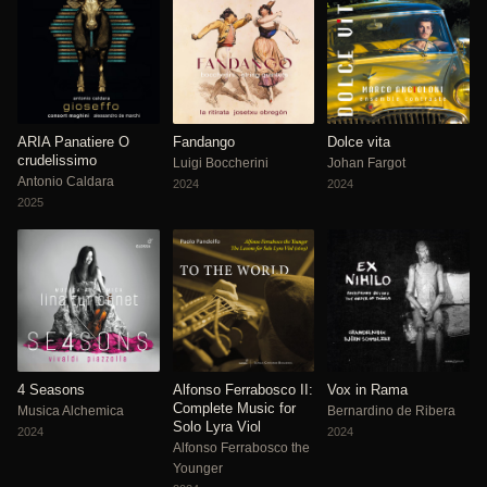
ARIA Panatiere O
Fandango
Dolce vita
crudelissimo
Luigi Boccherini
Johan Fargot
Antonio Caldara
2024
2024
2025
4 Seasons
Alfonso Ferrabosco II:
Vox in Rama
Complete Music for
Musica Alchemica
Bernardino de Ribera
Solo Lyra Viol
2024
2024
Alfonso Ferrabosco the
Younger