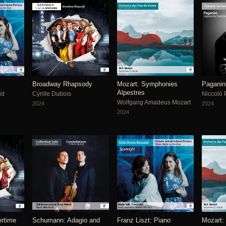
Broadway Rhapsody
Mozart: Symphonies
Paganin
Alpestres
id
Cyrille Dubois
Niccolò 
Wolfgang Amadeus Mozart
2024
2024
2024
rtime
Schumann: Adagio and
Franz Liszt: Piano
Mozart: