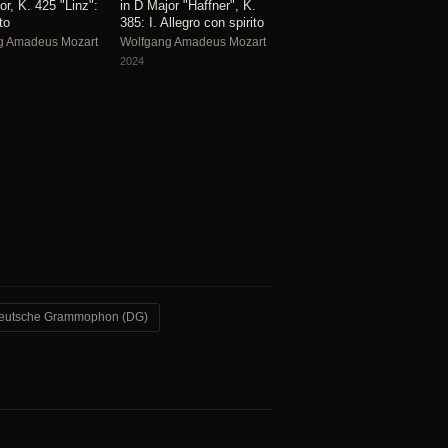
or, K. 425 "Linz":
in D Major "Haffner", K.
to
385: I. Allegro con spirito
g Amadeus Mozart
Wolfgang Amadeus Mozart
2024
eutsche Grammophon (DG)