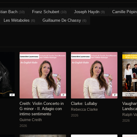
stian Bach
Franz Schubert
Joseph Haydn
Camille Pépi
(10)
(10)
(9)
Les Métaboles
Guillaume De Chassy
(6)
(6)
Creith: Violin Concerto in
Clarke: Lullaby
Vaughan
G minor - II. Adagio con
Landsc
Rebecca Clarke
intimo sentimento
Ralph V
2026
Guirne Creith
2026
2026