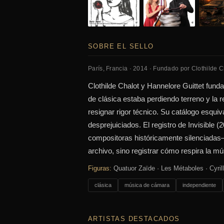
SOBRE EL SELLO
París, Francia · 2014 · Fundado por Clothilde C
Clothilde Chalot y Hannelore Guittet fund
de clásica estaba perdiendo terreno y la re
resignar rigor técnico. Su catálogo esqui
desprejuiciados. El registro de Invisible
compositoras históricamente silenciadas
archivo, sino registrar cómo respira la m
Figuras:
Quatuor Zaïde · Les Métaboles · Cyril
clásica
música de cámara
independiente
ARTISTAS DESTACADOS