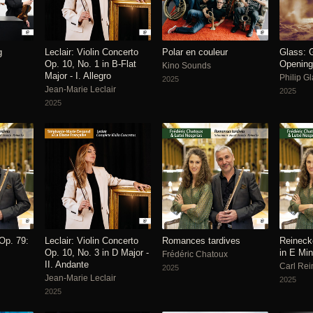
g
Leclair: Violin Concerto
Polar en couleur
Glass: 
Op. 10, No. 1 in B-Flat
Opening
Kino Sounds
Major - I. Allegro
Philip G
2025
Jean-Marie Leclair
2025
2025
 Op. 79:
Leclair: Violin Concerto
Romances tardives
Reineck
Op. 10, No. 3 in D Major -
in E Min
Frédéric Chatoux
II. Andante
Carl Rei
2025
Jean-Marie Leclair
2025
2025