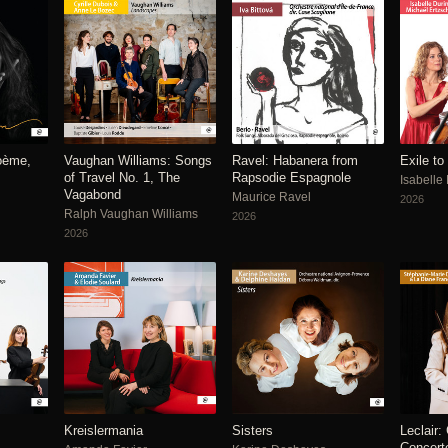
Poème,
Vaughan Williams: Songs
Ravel: Habanera from
Exile to
of Travel No. 1, The
Rapsodie Espagnole
Isabelle
Vagabond
Maurice Ravel
2026
Ralph Vaughan Williams
2026
2026
Kreislermania
Sisters
Leclair:
Concert