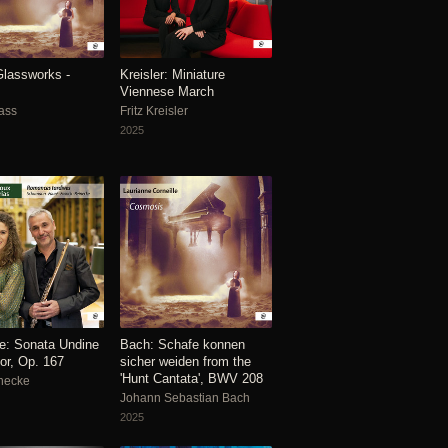
Glassworks -
Kreisler: Miniature
Viennese March
lass
Fritz Kreisler
2025
e: Sonata Undine
Bach: Schafe konnen
or, Op. 167
sicher weiden from the
'Hunt Cantata', BWV 208
necke
Johann Sebastian Bach
2025