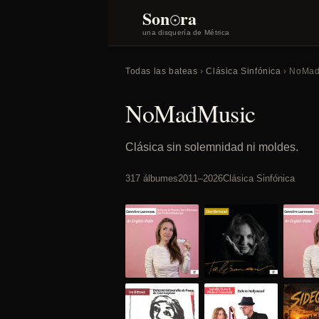
o
Son
ra
una disquería de Métrica
Todas las bateas
›
Clásica Sinfónica
› NoMad
NoMadMusic
Clásica sin solemnidad ni moldes.
317 álbumes
2011–2026
Clásica Sinfónica