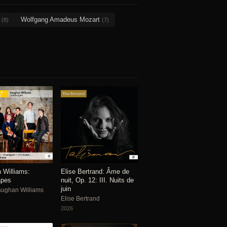
n
Wolfgang Amadeus Mozart
(8)
(7)
 Williams:
Elise Bertrand: Âme de
apes
nuit, Op. 12: III. Nuits de
juin
aughan Williams
Elise Bertrand
2026