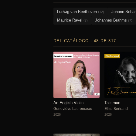
Ludwig van Beethoven
Johann Seba
(12)
Maurice Ravel
Johannes Brahms
(7)
(7)
DEL CATÁLOGO · 48 DE 317
An English Violin
Talisman
Geneviève Laurenceau
Elise Bertrand
2026
2026