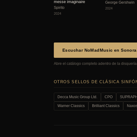
messe imaginaire
George Gershwin
Spirito
2024
2024
Escuchar NoMadMusic en Sonor
Abre el catálogo completo adentro de la disquería,
OTROS SELLOS DE CLÁSICA SINFÓ
Decca Music Group Ltd.
CPO
SUPRAPHO
Warner Classics
Brilliant Classics
Naxo