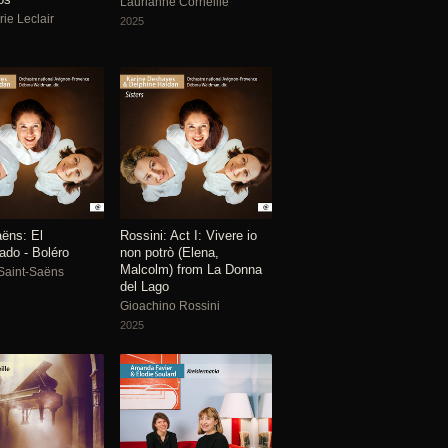
Laurianne Corneille
ie Leclair
2025
aëns: El
Rossini: Act I: Vivere io
ado - Boléro
non potrò (Elena,
Malcolm) from La Donna
Saint-Saëns
del Lago
Gioachino Rossini
2025