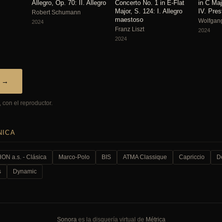
Allegro, Op. 70: II. Allegro
Concerto No. 1 in E-Flat
in C Maj
Major, S. 124: I. Allegro
IV. Pres
Robert Schumann
maestoso
Wolfgan
2024
Franz Liszt
2024
2024
a →
 con el reproductor.
NICA
N a.s. - Clásica
Marco-Polo
BIS
ATMA Classique
Capriccio
D
s
Dynamic
Sonora
es la disquería virtual de
Métrica