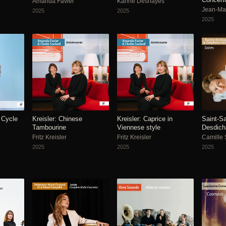
Amanda Favier
Karine Deshayes
Jean-Mar
2025
2025
2025
 Cycle
Kreisler: Chinese
Kreisler: Caprice in
Saint-S
Tambourine
Viennese style
Desdich
Fritz Kreisler
Fritz Kreisler
Camille 
2025
2025
2025