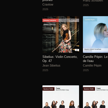
Franz Schubert
Cravlow
2025
2026
Sibelius: Violin Concerto,
Camille Pépin: Le
Op. 47
de l'eau
Jean Sibelius
Camille Pépin
2025
2025