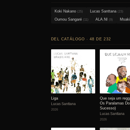
Koki Nakano
Lucas Santtana
(25)
(23)
Oumou Sangaré
ALA.NI
Msak
(11)
(9)
DEL CATÁLOGO · 48 DE 232
Liga
Que seja um regga
Os Paralamas Do
Lucas Santtana
Sucesso)
2026
Lucas Santtana
2026