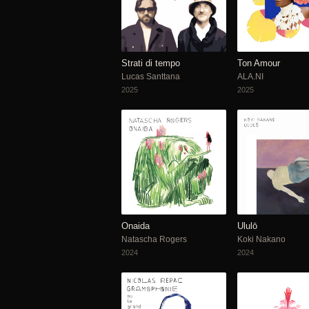
Strati di tempo
Ton Amour
Lucas Santtana
ALA.NI
2025
2025
Onaida
Ululō
Natascha Rogers
Koki Nakano
2024
2024