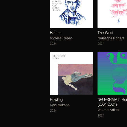
Harlem
The West
Nicolas Repac
Natascha Rogers
2024
2024
Howling
NØ FØRMAT! Re
(2004-2024)
Koki Nakano
Various Artists
2024
2024