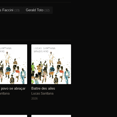
s Faccini
Gerald Toto
(13)
(12)
 povo se abraçar
Battre des ailes
anttana
Lucas Santtana
2026