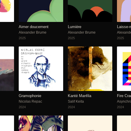
Aimer doucement
Lumière
Laisse-m
Alexander Brume
Alexander Brume
Alexand
2025
2025
2025
Gramophonie
Kanté Manfila
Fire Cra
Nicolas Repac
Salif Keita
Asynchr
2024
2024
2024