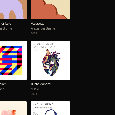
oi faire
Vaisseau
er Brume
Alexander Brume
2025
cker
Izinto Zobomi
one
Msaki
2024