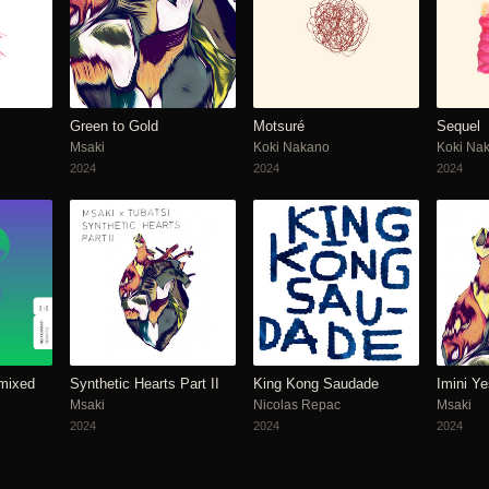
Green to Gold
Motsuré
Sequel
Msaki
Koki Nakano
Koki Na
2024
2024
2024
mixed
Synthetic Hearts Part II
King Kong Saudade
Imini Y
Msaki
Nicolas Repac
Msaki
2024
2024
2024