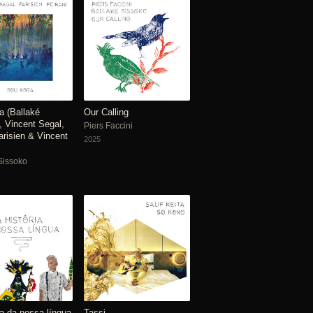
a (Ballaké
Our Calling
, Vincent Segal,
Piers Faccini
arisien & Vincent
2025
Sissoko
ia da nossa língua
Tassi