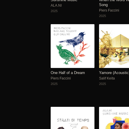
Song
ALA.NI
Piers Faccini
2025
2025
One Half of a Dream
Yamore (Acoustic
Piers Faccini
Salif Keita
2025
2025