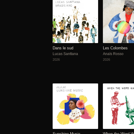
Dans le sud
Les Colombes
Lucas Santtana
Anaïs Rosso
2026
2026
Sunshine Music
When the Word 