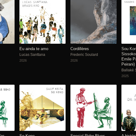
Eu ainda te amo
Cordillères
Sou Kor
Sissoko
Lucas Santtana
Frederic Soulard
Emile P
2026
2026
Peirani)
Ballaké 
2025
Was
So Kono
Special Rider Blues
A histór