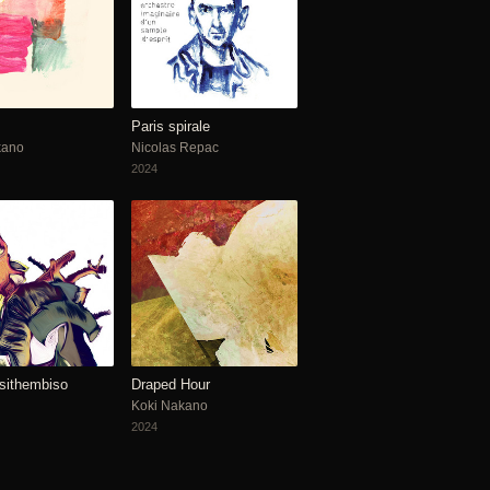
Paris spirale
kano
Nicolas Repac
2024
esithembiso
Draped Hour
Koki Nakano
2024