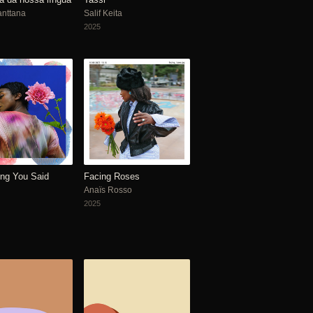
anttana
Salif Keita
2025
ng You Said
Facing Roses
Anaïs Rosso
2025