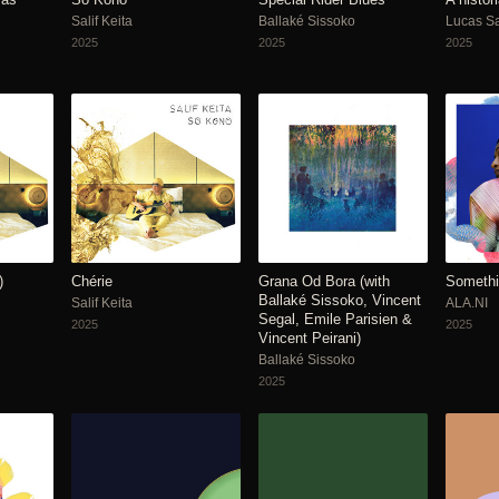
Salif Keita
Ballaké Sissoko
Lucas S
2025
2025
2025
)
Chérie
Grana Od Bora (with
Somethi
Ballaké Sissoko, Vincent
Salif Keita
ALA.NI
Segal, Emile Parisien &
2025
2025
Vincent Peirani)
Ballaké Sissoko
2025