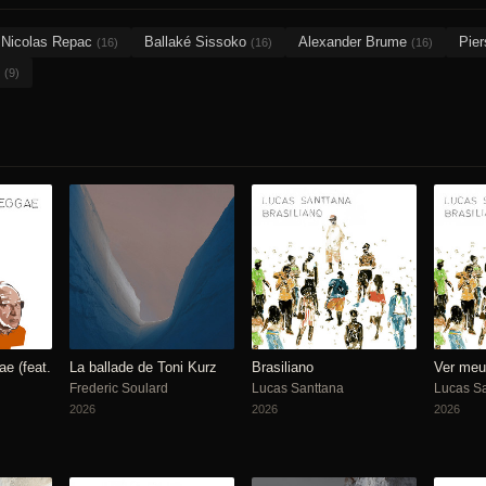
Nicolas Repac
Ballaké Sissoko
Alexander Brume
Pier
(16)
(16)
(16)
i
(9)
e (feat.
La ballade de Toni Kurz
Brasiliano
Ver meu
Frederic Soulard
Lucas Santtana
Lucas S
2026
2026
2026