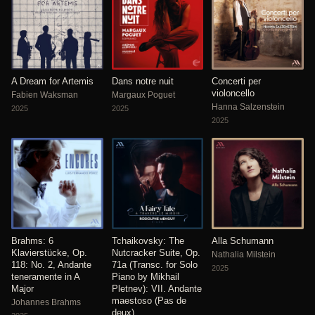
A Dream for Artemis
Dans notre nuit
Concerti per
violoncello
Fabien Waksman
Margaux Poguet
Hanna Salzenstein
2025
2025
2025
Brahms: 6
Tchaikovsky: The
Alla Schumann
Klavierstücke, Op.
Nutcracker Suite, Op.
Nathalia Milstein
118: No. 2, Andante
71a (Transc. for Solo
2025
teneramente in A
Piano by Mikhail
Major
Pletnev): VII. Andante
maestoso (Pas de
Johannes Brahms
deux)