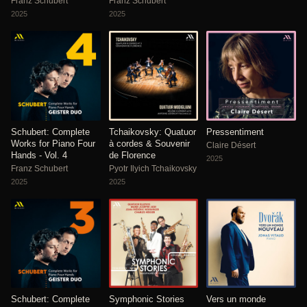
Franz Schubert
Franz Schubert
2025
2025
Schubert: Complete
Tchaikovsky: Quatuor
Pressentiment
Works for Piano Four
à cordes & Souvenir
Claire Désert
Hands - Vol. 4
de Florence
2025
Franz Schubert
Pyotr Ilyich Tchaikovsky
2025
2025
Schubert: Complete
Symphonic Stories
Vers un monde