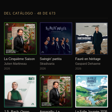
DEL CATÁLOGO · 48 DE 673
La Cinquième Saison
Swingin' partita
Fauré en héritage
Julien Martineau
Stradivaria
Gaspard Dehaene
2026
2026
2026
J.S. Bach: Organ
Apparailly: La
La Folle Journée 2026