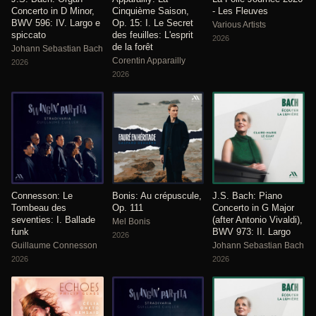
Concerto in D Minor,
Cinquième Saison,
- Les Fleuves
BWV 596: IV. Largo e
Op. 15: I. Le Secret
Various Artists
spiccato
des feuilles: L'esprit
2026
de la forêt
Johann Sebastian Bach
Corentin Apparailly
2026
2026
Connesson: Le
Bonis: Au crépuscule,
J.S. Bach: Piano
Tombeau des
Op. 111
Concerto in G Major
seventies: I. Ballade
(after Antonio Vivaldi),
Mel Bonis
funk
BWV 973: II. Largo
2026
Guillaume Connesson
Johann Sebastian Bach
2026
2026