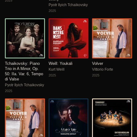
2025
Pyotr Ilyich Tchaikovsky
2025
Tchaikovsky: Piano
Weill: Youkali
Volver
Trio in A Minor, Op.
Kurt Weill
Vittorio Forte
50: IIa. Var. 6, Tempo
2025
2025
di Valse
Pyotr Ilyich Tchaikovsky
2025