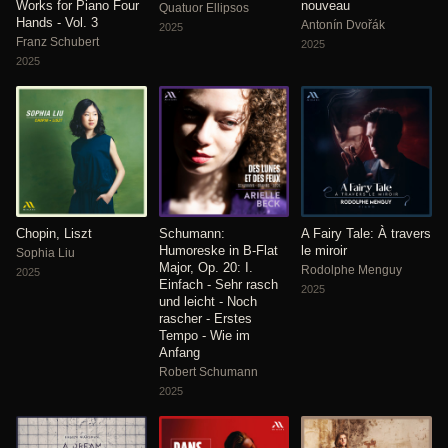
Works for Piano Four
nouveau
Quatuor Ellipsos
Hands - Vol. 3
Antonín Dvořák
2025
Franz Schubert
2025
2025
Chopin, Liszt
Schumann:
A Fairy Tale: À travers
Humoreske in B-Flat
le miroir
Sophia Liu
Major, Op. 20: I.
Rodolphe Menguy
2025
Einfach - Sehr rasch
2025
und leicht - Noch
rascher - Erstes
Tempo - Wie im
Anfang
Robert Schumann
2025