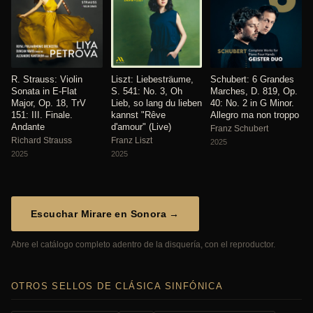
R. Strauss: Violin
Liszt: Liebesträume,
Schubert: 6 Grandes
Sonata in E-Flat
S. 541: No. 3, Oh
Marches, D. 819, Op.
Major, Op. 18, TrV
Lieb, so lang du lieben
40: No. 2 in G Minor.
151: III. Finale.
kannst "Rêve
Allegro ma non troppo
Andante
d'amour" (Live)
Franz Schubert
Richard Strauss
Franz Liszt
2025
2025
2025
Escuchar Mirare en Sonora →
Abre el catálogo completo adentro de la disquería, con el reproductor.
OTROS SELLOS DE CLÁSICA SINFÓNICA