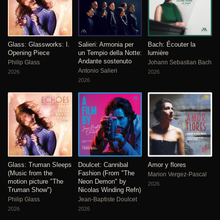
Glass: Glassworks: I.
Salieri: Armonia per
Bach: Écouter la
Opening Piece
un Tempio della Notte:
lumière
Andante sostenuto
Philip Glass
Johann Sebastian Bach
Antonio Salieri
2026
2026
2026
Glass: Truman Sleeps
Doulcet: Cannibal
Amor y flores
(Music from the
Fashion (From "The
Marion Vergez-Pascal
motion picture "The
Neon Demon" by
2026
Truman Show")
Nicolas Winding Refn)
Philip Glass
Jean-Baptiste Doulcet
2026
2026