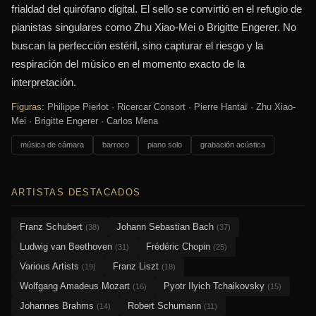
frialdad del quirófano digital. El sello se convirtió en el refugio de
pianistas singulares como Zhu Xiao-Mei o Brigitte Engerer. No
buscan la perfección estéril, sino capturar el riesgo y la
respiración del músico en el momento exacto de la
interpretación.
Figuras:
Philippe Pierlot · Ricercar Consort · Pierre Hantaï · Zhu Xiao-
Mei · Brigitte Engerer · Carlos Mena
música de cámara
barroco
piano solo
grabación acústica
ARTISTAS DESTACADOS
Franz Schubert
Johann Sebastian Bach
(38)
(37)
Ludwig van Beethoven
Frédéric Chopin
(31)
(25)
Various Artists
Franz Liszt
(19)
(18)
Wolfgang Amadeus Mozart
Pyotr Ilyich Tchaikovsky
(16)
(15)
Johannes Brahms
Robert Schumann
(14)
(11)