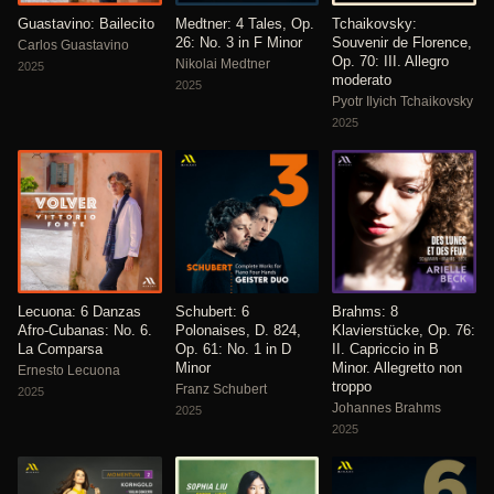
Guastavino: Bailecito
Medtner: 4 Tales, Op.
Tchaikovsky:
26: No. 3 in F Minor
Souvenir de Florence,
Carlos Guastavino
Op. 70: III. Allegro
Nikolai Medtner
2025
moderato
2025
Pyotr Ilyich Tchaikovsky
2025
Lecuona: 6 Danzas
Schubert: 6
Brahms: 8
Afro-Cubanas: No. 6.
Polonaises, D. 824,
Klavierstücke, Op. 76:
La Comparsa
Op. 61: No. 1 in D
II. Capriccio in B
Minor
Minor. Allegretto non
Ernesto Lecuona
troppo
Franz Schubert
2025
Johannes Brahms
2025
2025