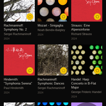
Rachmaninoff:
Mozart - Sinigaglia
Strauss: Eine
Symphony No. 2
Alpensinfonie
Noah Bendix-Balgley
Sergei Rachmaninoff
Richard Strauss
2024
2024
2024
Hindemith:
Rachmaninoff:
Handel: Harp
"Symphonia Serena"
Symphonic Dances
Concerto in B-Flat
Major
Paul Hindemith
Sergei Rachmaninoff
George Frideric Handel
2024
2024
2024