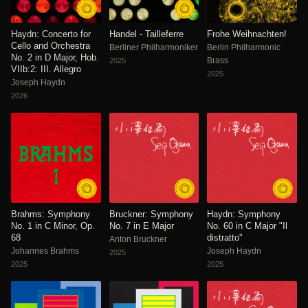
Haydn: Concerto for
Handel - Tailleferre
Frohe Weihnachten!
Cello and Orchestra
Berliner Philharmoniker
Berlin Philharmonic
No. 2 in D Major, Hob.
Brass
2025
VIIb:2: III. Allegro
2025
Joseph Haydn
2026
Brahms: Symphony
Bruckner: Symphony
Haydn: Symphony
No. 1 in C Minor, Op.
No. 7 in E Major
No. 60 in C Major "Il
68
distratto"
Anton Bruckner
Johannes Brahms
Joseph Haydn
2025
2025
2025