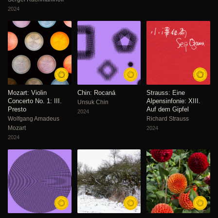
2024
Mozart: Violin
Chin: Rocaná
Strauss: Eine
Concerto No. 1: III.
Alpensinfonie: XIII.
Unsuk Chin
Presto
Auf dem Gipfel
2024
Wolfgang Amadeus
Richard Strauss
Mozart
2024
2024