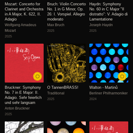
Mozart: Concerto for
Bruch: Violin Concerto
Haydn: Symphony
Clarinet and Orchestra
No. 1 in G Minor, Op.
No. 60 in C Major "Il
in A Major, K. 622, II.
26: I. Vorspiel. Allegro
distratto": V. Adagio di
Adagio
moderato
Lamentatione
Wolfgang Amadeus
Max Bruch
Joseph Haydn
Mozart
2025
2025
2025
Bruckner: Symphony
O TannenBRASS!
Walton - Martinů
No. 7 in E Major: II.
Traditional
Berliner Philharmoniker
Adagio. Sehr feierlich
2025
2024
und sehr langsam
Anton Bruckner
2025