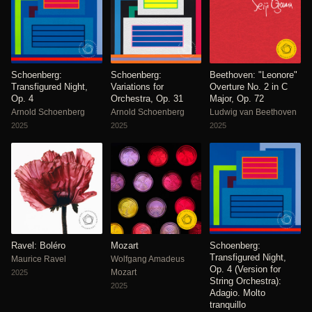
Schoenberg:
Schoenberg:
Beethoven: "Leonore"
Transfigured Night,
Variations for
Overture No. 2 in C
Op. 4
Orchestra, Op. 31
Major, Op. 72
Arnold Schoenberg
Arnold Schoenberg
Ludwig van Beethoven
2025
2025
2025
Ravel: Boléro
Mozart
Schoenberg:
Transfigured Night,
Maurice Ravel
Wolfgang Amadeus
Op. 4 (Version for
Mozart
2025
String Orchestra):
2025
Adagio. Molto
tranquillo