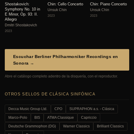
Shostakovich:
Chin: Cello Concerto
Chin: Piano Concerto
Symphony No. 10 in
Unsuk Chin
Unsuk Chin
E Minor, Op. 93: II.
2023
2023
Allegro
Dmitri Shostakovich
2023
Escuchar Berliner Philharmoniker Recordings en
Sonora →
Abre el catálogo completo adentro de la disquería, con el reproductor.
OTROS SELLOS DE CLÁSICA SINFÓNICA
Decca Music Group Ltd.
CPO
SUPRAPHON a.s. - Clásica
Marco-Polo
BIS
ATMA Classique
Capriccio
Deutsche Grammophon (DG)
Warner Classics
Brilliant Classics