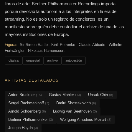
libros de arte. Berliner Philharmoniker Recordings importa
porque devolvió la autonomía a los intérpretes en la era del
streaming. No es solo un registro de conciertos; es un
manifiesto sobre quién debe custodiar el archivo de una de las
mayores instituciones de Europa.
Figuras:
Sir Simon Rattle · Kirill Petrenko · Claudio Abbado · Wilhelm
Furtwängler · Nikolaus Harnoncourt
clásica
orquestal
archivo
autogestión
ARTISTAS DESTACADOS
Anton Bruckner
Gustav Mahler
Unsuk Chin
(15)
(13)
(8)
Sergei Rachmaninoff
Dmitri Shostakovich
(7)
(6)
Arnold Schoenberg
Ludwig van Beethoven
(6)
(3)
Berliner Philharmoniker
Wolfgang Amadeus Mozart
(3)
(3)
Joseph Haydn
(3)