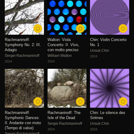
Rachmaninoff:
Walton: Viola
Chin: Violin Concerto
Symphony No. 2: III.
Concerto: II. Vivo,
No. 1
Adagio
con molto preciso
Unsuk Chin
Sergei Rachmaninoff
William Walton
2024
2024
2024
Rachmaninoff:
Rachmaninoff: The
Chin: Le silence des
Symphonic Dances:
Isle of the Dead
Sirènes
II. Andante con moto
Sergei Rachmaninoff
Unsuk Chin
(Tempo di valse)
2024
2024
Sergei Rachmaninoff