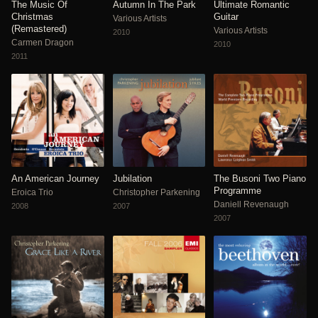
The Music Of
Autumn In The Park
Ultimate Romantic
Christmas
Guitar
Various Artists
(Remastered)
Various Artists
2010
Carmen Dragon
2010
2011
An American Journey
Jubilation
The Busoni Two Piano
Programme
Eroica Trio
Christopher Parkening
Daniell Revenaugh
2008
2007
2007