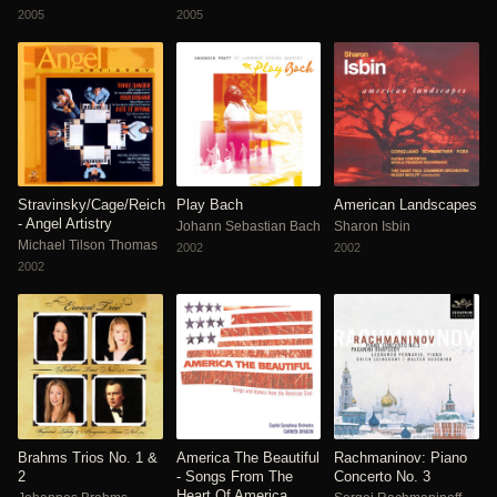
2005
2005
Stravinsky/Cage/Reich
Play Bach
American Landscapes
- Angel Artistry
Johann Sebastian Bach
Sharon Isbin
Michael Tilson Thomas
2002
2002
2002
Brahms Trios No. 1 &
America The Beautiful
Rachmaninov: Piano
2
- Songs From The
Concerto No. 3
Heart Of America