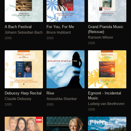
A Bach Festival
For You, For Me
Grand Pianola Music
(Reissue)
Johann Sebastian Bach
Bruce Hubbard
Ransom Wilson
2005
2005
2005
Debussy Harp Recital
Rise
Egmont - Incidental
Music
Claude Debussy
Anoushka Shankar
Ludwig van Beethoven
2005
2005
2005