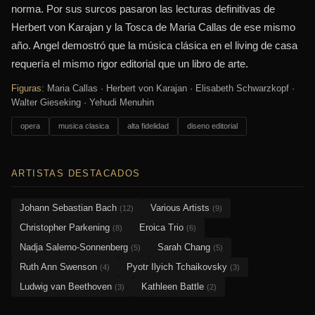
norma. Por sus surcos pasaron las lecturas definitivas de
Herbert von Karajan y la Tosca de Maria Callas de ese mismo
año. Angel demostró que la música clásica en el living de casa
requería el mismo rigor editorial que un libro de arte.
Figuras:
Maria Callas · Herbert von Karajan · Elisabeth Schwarzkopf ·
Walter Gieseking · Yehudi Menuhin
opera
musica clasica
alta fidelidad
diseno editorial
ARTISTAS DESTACADOS
Johann Sebastian Bach
Various Artists
(12)
(9)
Christopher Parkening
Eroica Trio
(8)
(6)
Nadja Salerno-Sonnenberg
Sarah Chang
(5)
(5)
Ruth Ann Swenson
Pyotr Ilyich Tchaikovsky
(4)
(3)
Ludwig van Beethoven
Kathleen Battle
(3)
(2)