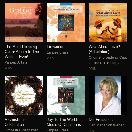
The Most Relaxing
Fireworks
What About Love?
Guitar Album In The
(Adaptation)
Empire Brass
World... Ever!
Original Broadway Cast
2005
Various Artists
Of The Color Purple
2005
2005
A Christmas
Joy To The World -
Der Freischutz
Celebration
Music Of Christmas
Carl Maria von Weber
Orchestra Manhattan
Empire Brass
2004