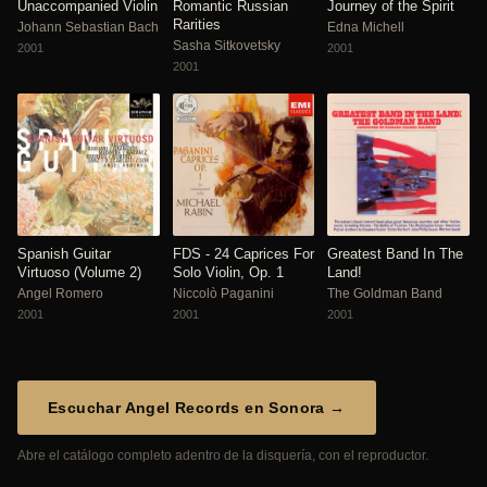
Unaccompanied Violin
Romantic Russian
Journey of the Spirit
Rarities
Johann Sebastian Bach
Edna Michell
Sasha Sitkovetsky
2001
2001
2001
Spanish Guitar
FDS - 24 Caprices For
Greatest Band In The
Virtuoso (Volume 2)
Solo Violin, Op. 1
Land!
Angel Romero
Niccolò Paganini
The Goldman Band
2001
2001
2001
Escuchar Angel Records en Sonora →
Abre el catálogo completo adentro de la disquería, con el reproductor.