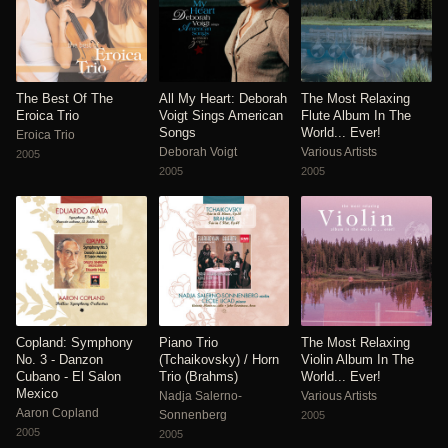
The Best Of The
All My Heart: Deborah
The Most Relaxing
Eroica Trio
Voigt Sings American
Flute Album In The
Songs
World... Ever!
Eroica Trio
Deborah Voigt
Various Artists
2005
2005
2005
Copland: Symphony
Piano Trio
The Most Relaxing
No. 3 - Danzon
(Tchaikovsky) / Horn
Violin Album In The
Cubano - El Salon
Trio (Brahms)
World... Ever!
Mexico
Nadja Salerno-
Various Artists
Aaron Copland
Sonnenberg
2005
2005
2005