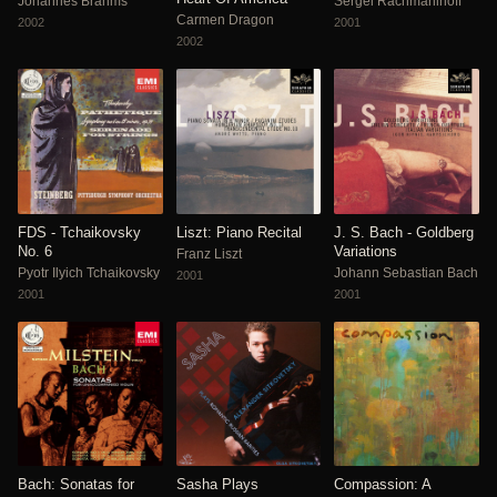
Johannes Brahms
Sergei Rachmaninoff
Carmen Dragon
2002
2001
2002
FDS - Tchaikovsky
Liszt: Piano Recital
J. S. Bach - Goldberg
No. 6
Variations
Franz Liszt
Pyotr Ilyich Tchaikovsky
Johann Sebastian Bach
2001
2001
2001
Bach: Sonatas for
Sasha Plays
Compassion: A