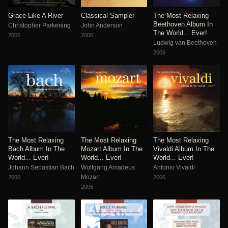
Grace Like A River
Classical Sampler
The Most Relaxing
Beethoven Album In
Christopher Parkening
John Anderson
The World... Ever!
2006
2006
Ludwig van Beethoven
2006
The Most Relaxing
The Most Relaxing
The Most Relaxing
Bach Album In The
Mozart Album In The
Vivaldi Album In The
World... Ever!
World... Ever!
World... Ever!
Johann Sebastian Bach
Wolfgang Amadeus
Antonio Vivaldi
Mozart
2006
2006
2006