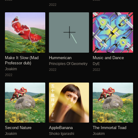
2022
Make It Slow (Mad
Hummerican
Music and Dance
Professor dub)
Principles Of Geometry
DyE
Joakim
2022
2022
2022
Second Nature
AppleBanana
The Immortal Toad
Joakim
Shoko Igarashi
Joakim