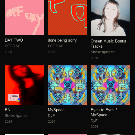
DAY TWO
done being sorry
Onsen Music Bonus
OFF DAY
OFF DAY
Tracks
2025
2025
Shoko Igarashi
2025
EN
MySpace
Eyes to Eyes /
MySpace
Shoko Igarashi
DyE
DyE
2024
2024
2024