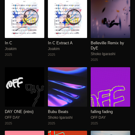
In C
In C Extract A
Belleville Remix by
DyE
Joakim
Joakim
Shoko Igarashi
2025
2025
2025
DAY ONE (intro)
Bubu Beats
falling fading
OFF DAY
Shoko Igarashi
OFF DAY
2025
2025
2025