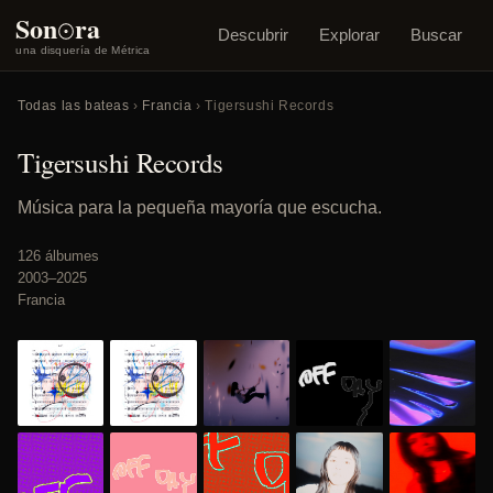
o
Son
ra
Descubrir
Explorar
Buscar
una disquería de Métrica
Todas las bateas
›
Francia
› Tigersushi Records
Tigersushi Records
Música para la pequeña mayoría que escucha.
126 álbumes
2003–2025
Francia