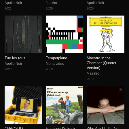
Apollo Noir
Joakim
Apollo Noir
2021
2020
2020
Tue les tous
Temperplane
Maestro in the
Chamber (Quartet
Apollo Noir
Montevideo
Version)
2020
2019
Maestro
2019
CHAOS ID
Harmony (Yuksek
Who Am I If I'm Not