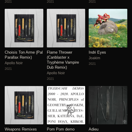
2021
2021
2021
Choisis Ton Arme (Pal
Flame Thrower
Indri Eyes
Parallax Remix)
(Canblaster x
Joakim
Tryphème Vampire
Apollo Noir
2021
Dub Remix)
2021
Apollo Noir
2021
Weapons Remixes
Pom Pom demo
Adieu