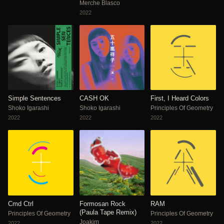
Merche Blasco
2022
Simple Sentences
CASH OK
First, I Heard Colors
Shoko Igarashi
Shoko Igarashi
Principles Of Geometry
2022
2022
2022
Cmd Ctrl
Formosan Rock
RAM
(Paula Tape Remix)
Principles Of Geometry
Principles Of Geometry
Joakim
2022
2022