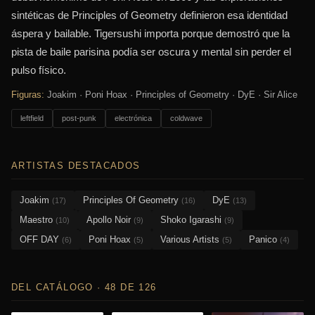
sintéticas de Principles of Geometry definieron esa identidad
áspera y bailable. Tigersushi importa porque demostró que la
pista de baile parisina podía ser oscura y mental sin perder el
pulso físico.
Figuras:
Joakim · Poni Hoax · Principles of Geometry · DyE · Sir Alice
leftfield
post-punk
electrónica
coldwave
ARTISTAS DESTACADOS
Joakim
Principles Of Geometry
DyE
(17)
(16)
(13)
Maestro
Apollo Noir
Shoko Igarashi
(10)
(9)
(9)
OFF DAY
Poni Hoax
Various Artists
Panico
(6)
(5)
(5)
(4)
DEL CATÁLOGO · 48 DE 126