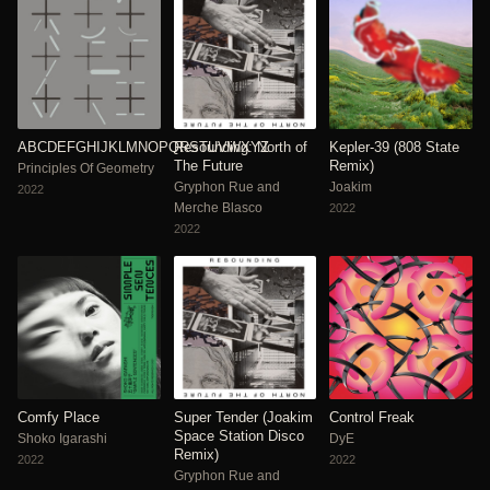
ABCDEFGHIJKLMNOPQRSTUVWXYZ
Resounding: North of
Kepler-39 (808 State
The Future
Remix)
Principles Of Geometry
Gryphon Rue and
Joakim
2022
Merche Blasco
2022
2022
Comfy Place
Super Tender (Joakim
Control Freak
Space Station Disco
Shoko Igarashi
DyE
Remix)
2022
2022
Gryphon Rue and