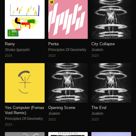
Rainy
Penta
City Collapse
Shoko Igarashi
Principles Of Geometry
Joakim
2024
2023
2023
Yes Computer (Fornax
Opening Scene
The End
Void Remix)
Joakim
Joakim
Principles Of Geometry
2023
2023
2023