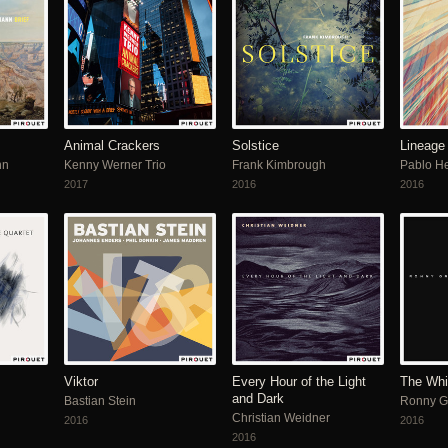
Animal Crackers
Solstice
Lineage
nn
Kenny Werner Trio
Frank Kimbrough
Pablo He
2017
2016
2016
Viktor
Every Hour of the Light
The Whi
and Dark
Bastian Stein
Ronny G
Christian Weidner
2016
2016
2016