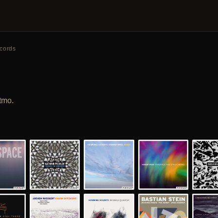
ecords
tmo.