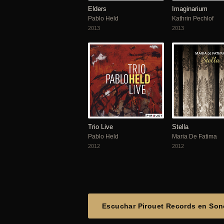
Elders
Imaginarium
Pablo Held
Kathrin Pechlof
2013
2013
Trio Live
Stella
Pablo Held
Maria De Fatima
2012
2012
Escuchar Pirouet Records en So