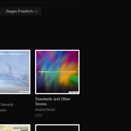
Jürgen Friedrich
(3)
Standards and Other
Stories
Sieverts
Hubert Nuss
hree
2018