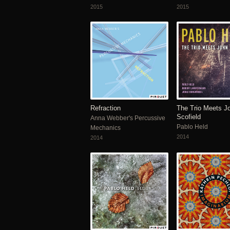
2015
2015
Refraction
The Trio Meets J
Scofield
Anna Webber's Percussive
Pablo Held
Mechanics
2014
2014