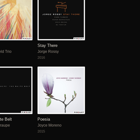
Stay There
ld Trio
Jorge Rossy
2016
te Belt
Poesia
raupe
Joyce Moreno
2015