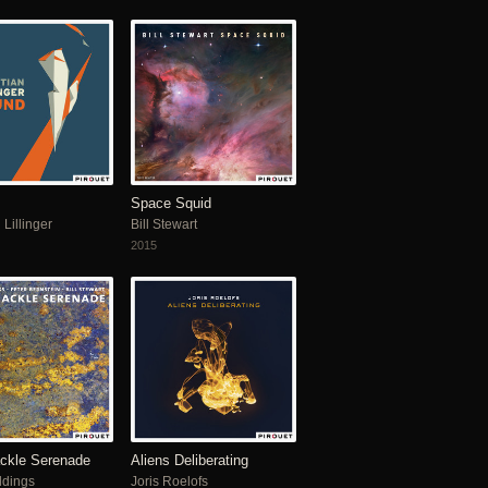
Space Squid
 Lillinger
Bill Stewart
2015
ckle Serenade
Aliens Deliberating
ldings
Joris Roelofs