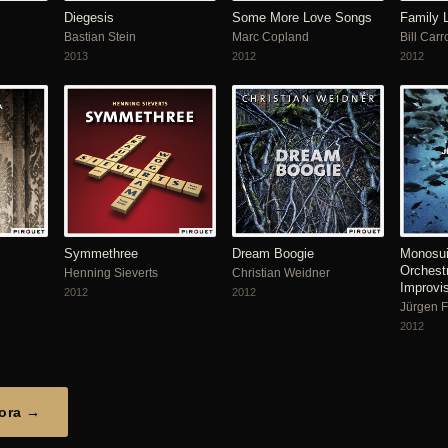
Diegesis
Some More Love Songs
Family L
Bastian Stein
Marc Copland
Bill Carr
2013
2012
2012
Symmethree
Dream Boogie
Monosuit
Orchest
Henning Sieverts
Christian Weidner
Improvis
2012
2012
Jürgen F
2012
nora →