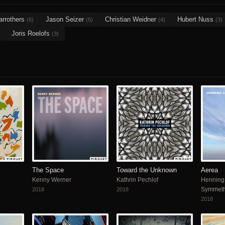
Carrothers
Jason Seizer
Christian Weidner
Hubert Nuss
(6)
(5)
(4)
(3)
Joris Roelofs
(3)
The Space
Toward the Unknown
Aerea
Kenny Werner
Kathrin Pechlof
Henning 
Symmet
2018
2018
2018