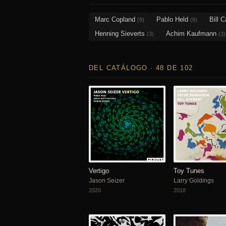
Marc Copland
Pablo Held
Bill 
(9)
(8)
Henning Sieverts
Achim Kaufmann
(3)
(3)
DEL CATÁLOGO · 48 DE 102
Vertigo
Toy Tunes
Jason Seizer
Larry Goldings
2020
2018