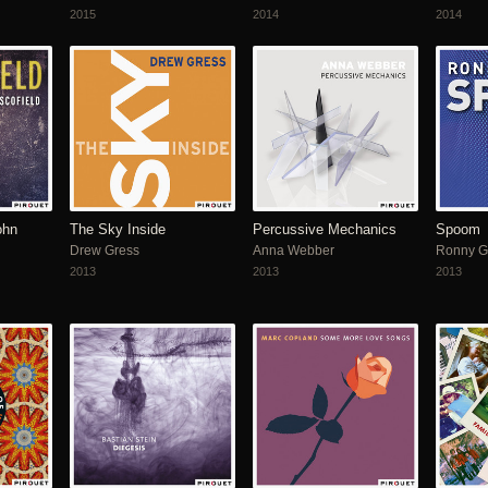
2015
2014
2014
ohn
The Sky Inside
Percussive Mechanics
Spoom
Drew Gress
Anna Webber
Ronny G
2013
2013
2013