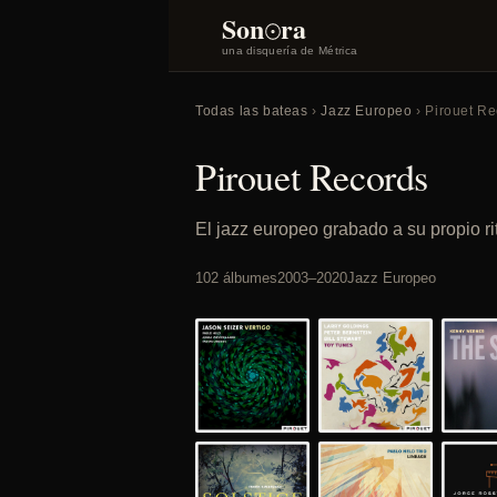
o
Son
ra
una disquería de Métrica
Todas las bateas
›
Jazz Europeo
› Pirouet R
Pirouet Records
El jazz europeo grabado a su propio ri
102 álbumes
2003–2020
Jazz Europeo