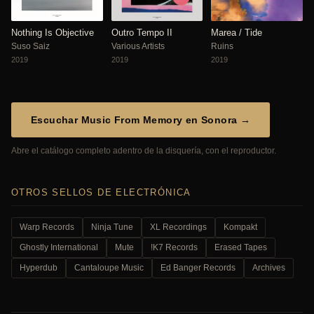
Nothing Is Objective
Outro Tempo II
Marea / Tide
Suso Saiz
Various Artists
Ruins
2019
2019
2019
Escuchar Music From Memory en Sonora →
Abre el catálogo completo adentro de la disquería, con el reproductor.
OTROS SELLOS DE ELECTRÓNICA
Warp Records
Ninja Tune
XL Recordings
Kompakt
Ghostly International
Mute
!K7 Records
Erased Tapes
Hyperdub
Cantaloupe Music
Ed Banger Records
Archives