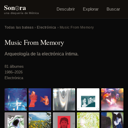
o
Son
ra
Descubrir
Explorar
Buscar
una disquería de Métrica
Todas las bateas
›
Electrónica
› Music From Memory
Music From Memory
Arqueología de la electrónica íntima.
81 álbumes
1986–2026
Electrónica