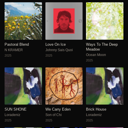
Pastoral Blend
Love On Ice
Ways To The Deep
Meadow
N KRAMER
Johnny Sais Quoi
Ocean Moon
2025
2025
2025
SUN SHONE
We Carry Eden
Brick House
Loradeniz
Son of Chi
Loradeniz
2025
2025
2025