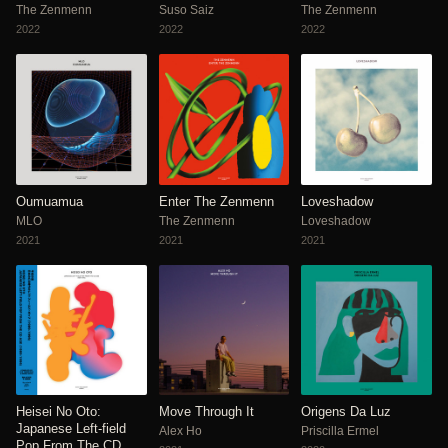
The Zenmenn
Suso Saiz
The Zenmenn
2022
2022
2022
Oumuamua
Enter The Zenmenn
Loveshadow
MLO
The Zenmenn
Loveshadow
2021
2021
2021
Heisei No Oto:
Move Through It
Origens Da Luz
Japanese Left-field
Alex Ho
Priscilla Ermel
Pop From The CD