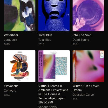
Waterbear
Total Blue
Into The Void
Loradeniz
Total Blue
Dead Sound
2025
2024
2024
Elevations
Virtual Dreams II -
Winter Sun / Fever
Ambient Explorations
Dream
Contours
In The House &
Gaussian Curve
2024
Techno Age, Japan
2024
1993-1999
Various Artists