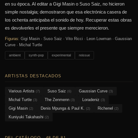
en su época. Al editar a Gigi Masin o Suso Saiz, no hicieron
simple nostalgia; demostraron que esa electrónica casera de
los ochenta anticipaba el sonido de hoy. Recuperar estas obras
es devolverles el presente que siempre merecieron.
Figuras:
Gigi Masin · Suso Saiz · Vito Ricci · Leon Lowman · Gaussian
Curve · Michal Turtle
ambient
synth-pop
experimental
reissue
ARTISTAS DESTACADOS
Various Artists
Suso Saiz
Gaussian Curve
(7)
(6)
(3)
Michal Turtle
The Zenmenn
Loradeniz
(3)
(3)
(3)
Gigi Masin
Denis Mpunga & Paul K.
Richenel
(2)
(2)
(2)
Kuniyuki Takahashi
(2)
DEL CATÁLOGO · 48 DE 81