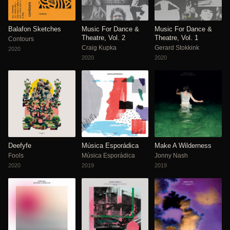
Balafon Sketches
Music For Dance &
Music For Dance &
Theatre, Vol. 2
Theatre, Vol. 1
Contours
Craig Kupka
Gerard Stokkink
2020
2020
2020
Deefyfe
Música Esporádica
Make A Wilderness
Fools
Música Esporádica
Jonny Nash
2020
2019
2019