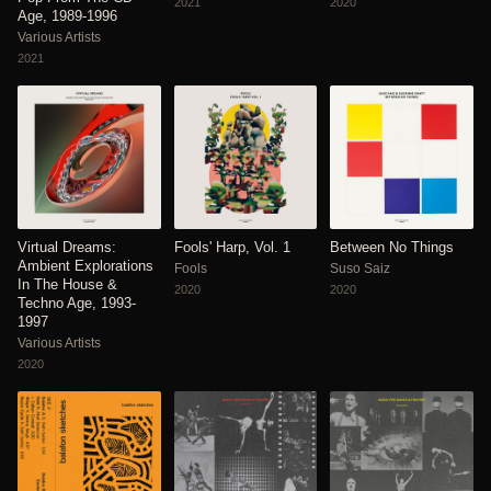
2021
2020
Age, 1989-1996
Various Artists
2021
Virtual Dreams:
Fools' Harp, Vol. 1
Between No Things
Ambient Explorations
Fools
Suso Saiz
In The House &
2020
2020
Techno Age, 1993-
1997
Various Artists
2020